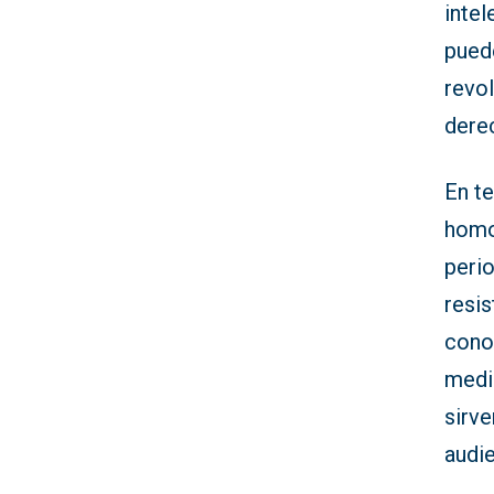
intel
puede
revo
dere
En t
homo
peri
resis
conoc
medi
sirv
audie