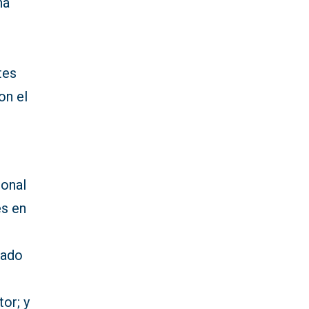
na
tes
on el
ional
es en
rado
or; y