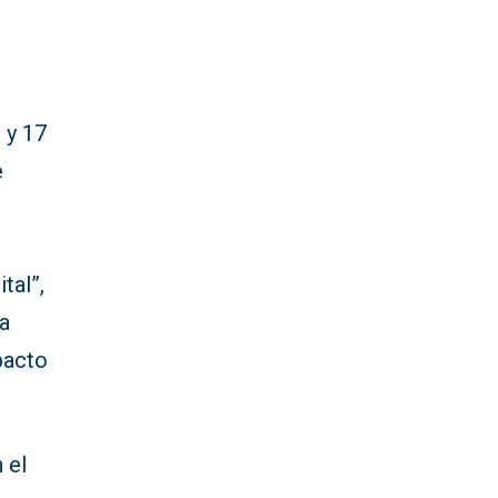
 y 17
e
tal”,
la
pacto
 el