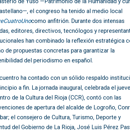
sterio de Yuso —Patrimonio de la Humanidad y cu
astellano—, el congreso ha tenido al medio local
eCuatroUno
como anfitrión. Durante dos intensas
das, editores, directivos, tecnólogos y representan
tucionales han combinado la reflexión estratégica c
ño de propuestas concretas para garantizar la
nibilidad del periodismo en español.
cuentro ha contado con un sólido respaldo instituc
incipio a fin. La jornada inaugural, celebrada el juev
ntro de la Cultura del Rioja (CCR), contó con las
rvenciones de apertura del alcalde de Logroño, Con
ar; el consejero de Cultura, Turismo, Deporte y
tud del Gobierno de La Rioja, José Luis Pérez Past