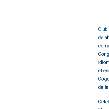
Club
de ab
comu
Congr
idiom
el en
Cogol
de la
Celeb