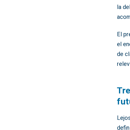
la de
acom
El pr
el en
de cl
rele
Tre
fut
Lejos
defin