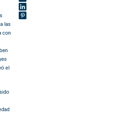
s
a las
a con
eben
yes
yó el
 sido
iedad