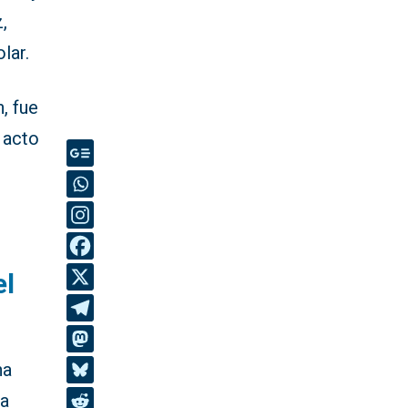
,
lar.
, fue
 acto
el
ha
La