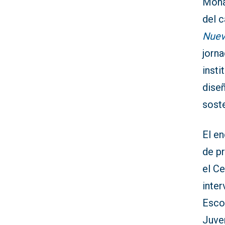
Mona
del c
Nuev
jorna
insti
dise
soste
El en
de pr
el Ce
inte
Escob
Juven