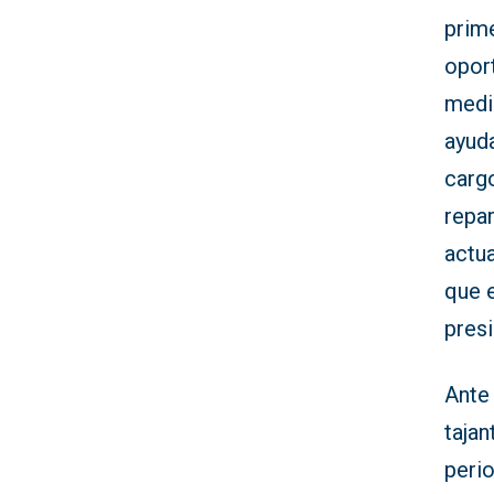
prime
opor
medi
ayud
carg
repar
actua
que 
pres
Ante 
tajan
perio