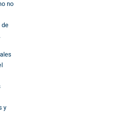
mo no
o de
.
bales
el
s
s y