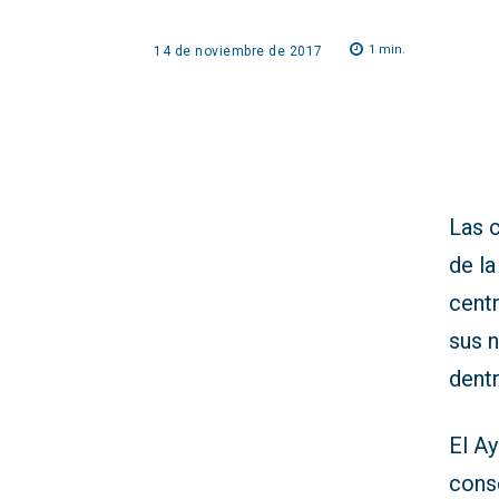
1
min.
14 de noviembre de 2017
Las 
de l
centr
sus 
dent
El Ay
cons