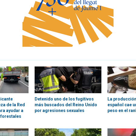
licante
Detenido uno de los fugitivos
La producción
ieza de la Red
más buscados del Reino Unido
español cae un
ara ayudar a
por agresiones sexuales
peso en el ra
 forestales