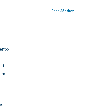
Rosa Sánchez
iento
udiar
das
os