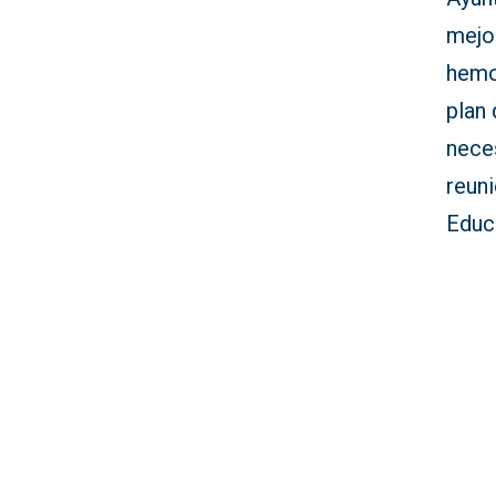
mejo
hemos
plan 
nece
reuni
Educ