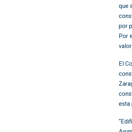
que s
cons
por 
Por e
valo
El Co
cons
Zarag
const
esta
“Edif
Ayunt