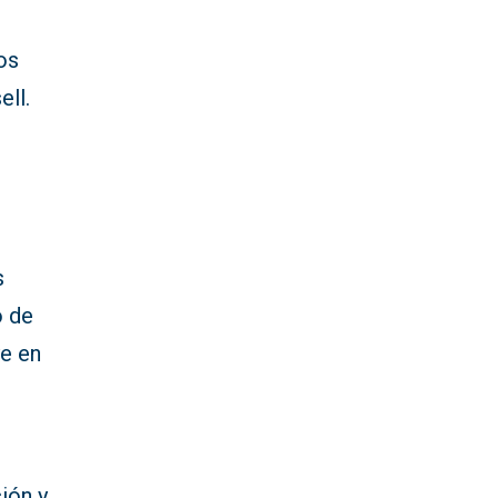
os
ell.
s
o de
ye en
ión y