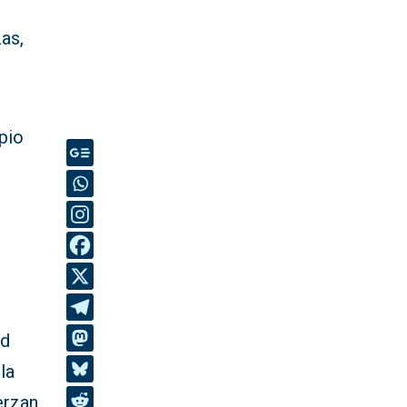
zas,
ipio
ad
la
erzan