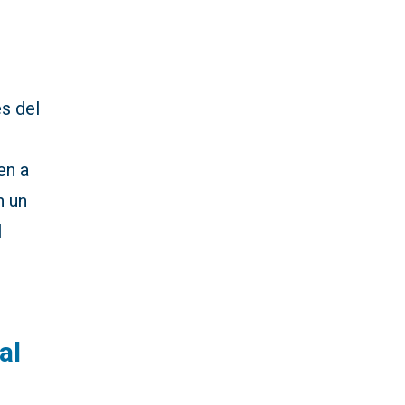
es del
en a
n un
l
al