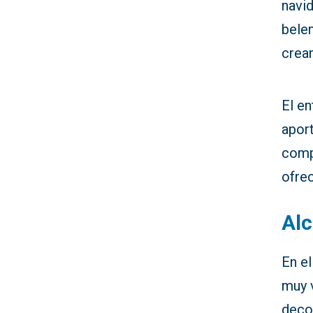
navid
belen
crean
El en
aport
comp
ofre
Alc
En el
muy v
deco