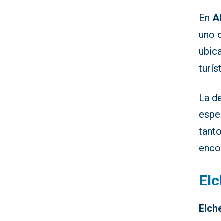
En
A
uno d
ubic
turís
La d
espe
tant
enco
Elc
Elch