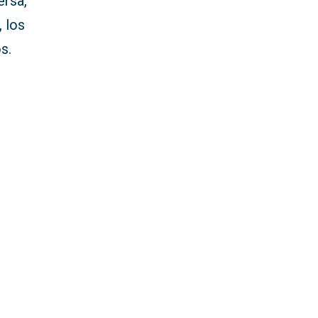
ersa,
, los
s.