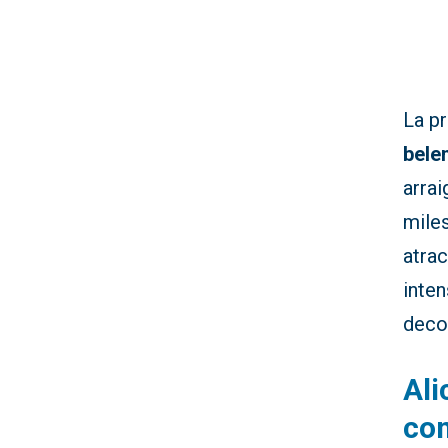
La pr
bele
arra
miles
atrac
inte
decor
Ali
com