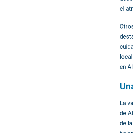
el at
Otro
dest
cuida
local
en Al
Una
La va
de A
de l