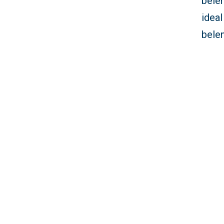
belen
ideal
belen