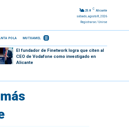
C
25.8
Alicante
sábado, agosto 8, 2026
Registrarse / Unirse
ANTA POLA
MUTXAMEL
El fundador de Finetwork logra que citen al
CEO de Vodafone como investigado en
Alicante
a más
e