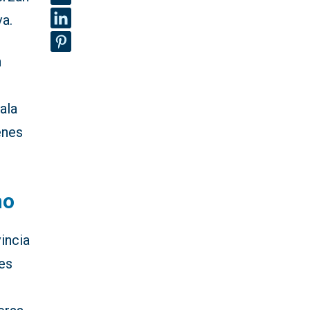
va.
n
ala
enes
mo
incia
tes