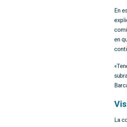
En es
expl
comis
en qu
conti
«Tene
subra
Barca
Vis
La c