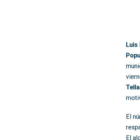
Luis
Popu
muni
viern
Tell
moti
El n
respa
El al