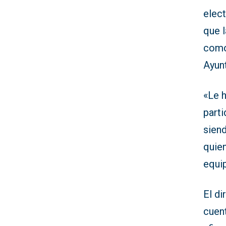
elec
que l
como
Ayun
«Le h
parti
siend
quien
equip
El di
cuent