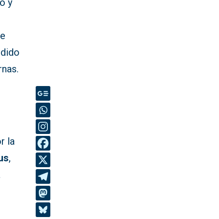
o y
be
ndido
rnas.
r la
us
,
a