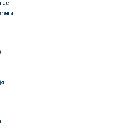
a del
rimera
a
jo
.
a