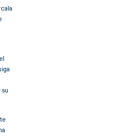
rcala
e
el
siga
 su
nte
ha