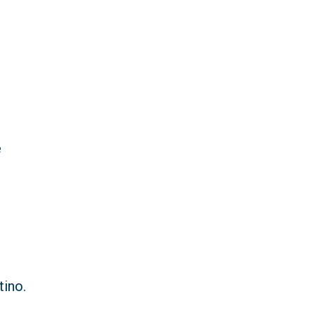
e
tino.