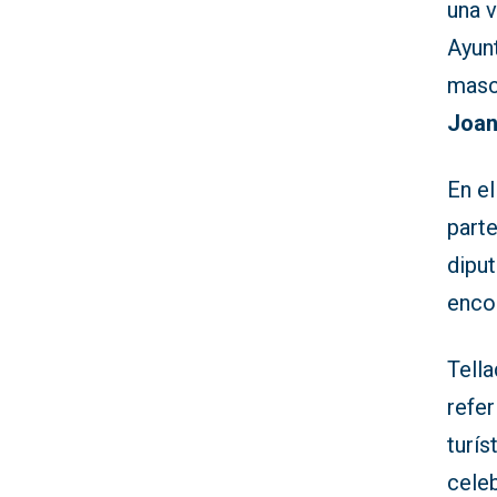
una v
Ayunt
mascl
Joa
En el
parte
diput
enco
Tell
refer
turís
cele