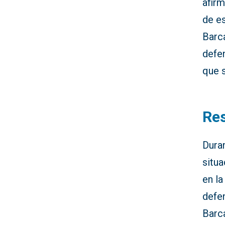
afirm
de e
Barca
defe
que s
Res
Duran
situ
en l
defen
Barca