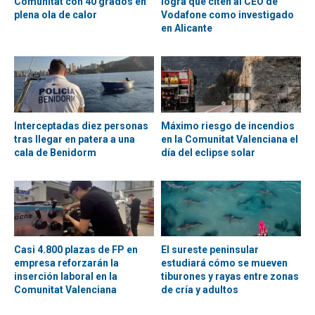
Comunitat con 40 grados en
logra que citen al CEO de
plena ola de calor
Vodafone como investigado
en Alicante
Interceptadas diez personas
Máximo riesgo de incendios
tras llegar en patera a una
en la Comunitat Valenciana el
cala de Benidorm
día del eclipse solar
Casi 4.800 plazas de FP en
El sureste peninsular
empresa reforzarán la
estudiará cómo se mueven
inserción laboral en la
tiburones y rayas entre zonas
Comunitat Valenciana
de cría y adultos