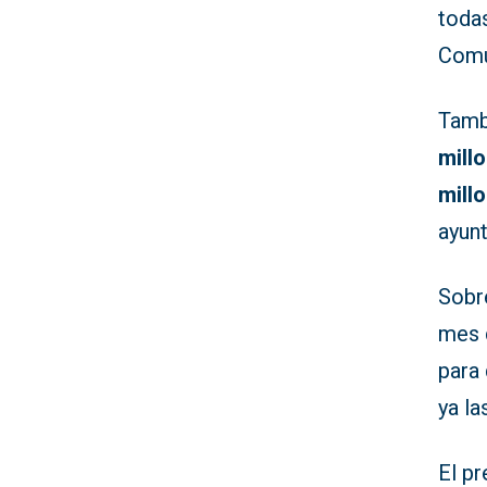
todas
Comu
Tamb
mill
mill
ayun
Sobr
mes 
para 
ya la
El p