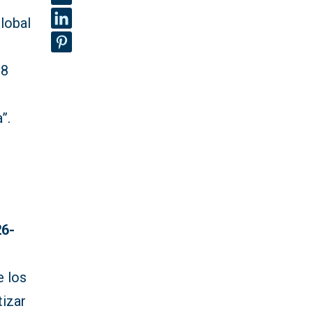
lobal
38
”.
26-
a
e los
tizar