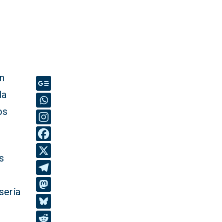
ón
la
os
s
sería