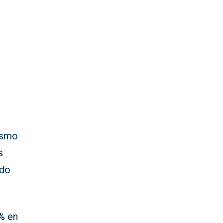
ismo
s
ndo
%
en