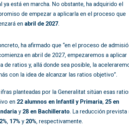
l ya está en marcha. No obstante, ha adquirido el
romiso de empezar a aplicarla en el proceso que
nzará en
abril de 2027
.
oncreto, ha afirmado que “en el proceso de admisi
comienza en abril de 2027, empezaremos a aplicar 
a de ratios y, allá donde sea posible, la acelerarem
ás con la idea de alcanzar las ratios objetivo”.
ifras planteadas por la Generalitat sitúan esas ratio
tivo en
22 alumnos en Infantil y Primaria
,
25 en
ndaria
y
28 en Bachillerato
. La reducción prevista 
2%
,
17%
y
20%
, respectivamente.