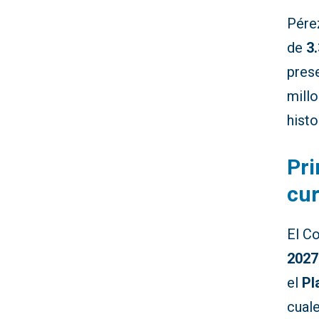
Pérez
de
3
pres
millo
histo
Pri
cu
El Co
2027
el
Pl
cual