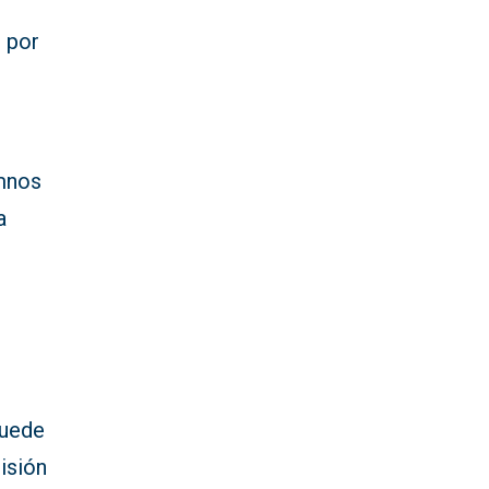
s por
umnos
a
puede
isión