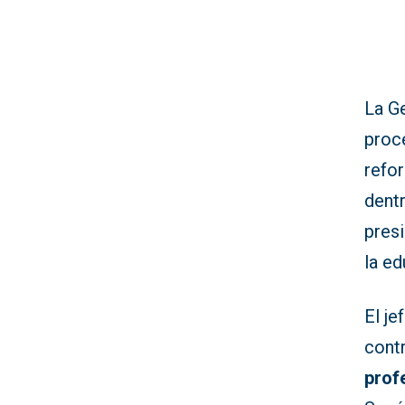
La Ge
proc
refor
dentr
pres
la ed
El je
cont
prof