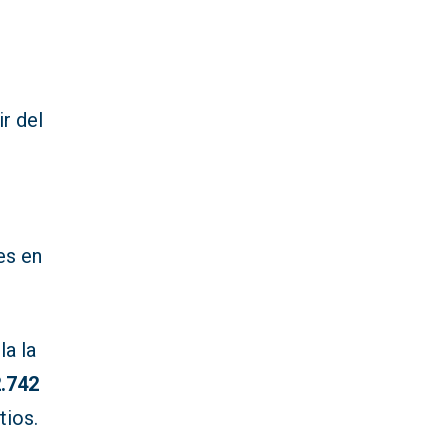
ir del
es en
la la
2.742
tios.