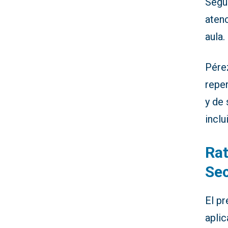
Segú
aten
aula.
Pére
repe
y de 
incl
Rat
Sec
El pr
apli