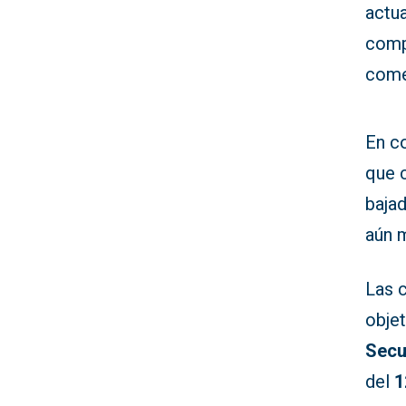
actua
comp
come
En c
que 
bajad
aún m
Las c
obje
Secu
del
1