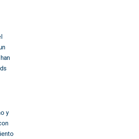
l
un
 han
rds
mo y
con
miento