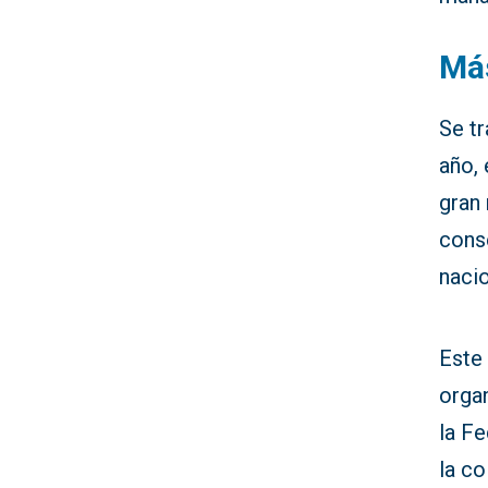
Má
Se t
año, 
gran 
cons
nacio
Este
orga
la F
la co