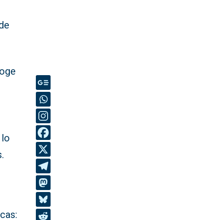
 de
coge
 lo
.
icas: