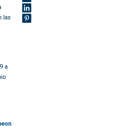
a
n las
 9 a
nio
peon