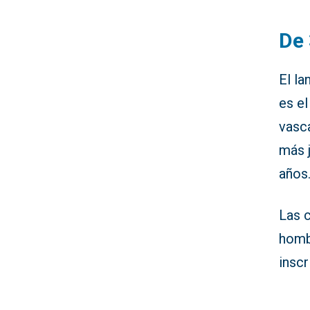
De 
El la
es el
vasca
más 
años
Las 
homb
inscr