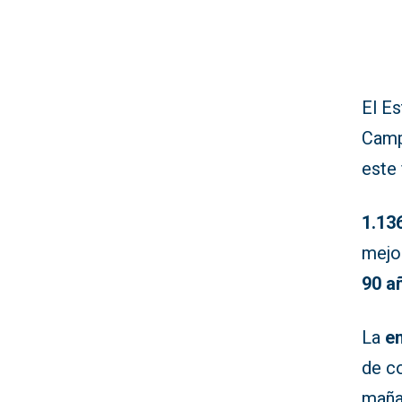
El Es
Camp
este
1.13
mejo
90 a
La
en
de co
maña