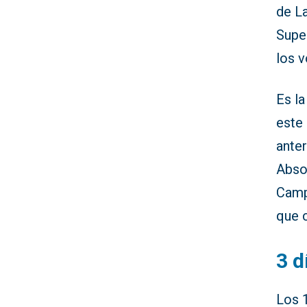
de L
Supe
los v
Es l
este
ante
Absol
Camp
que 
3 d
Los 1