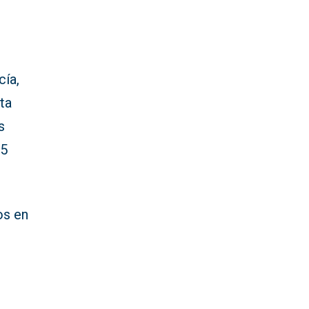
cía,
ta
s
35
os en