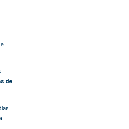
re
s
ás de
días
a