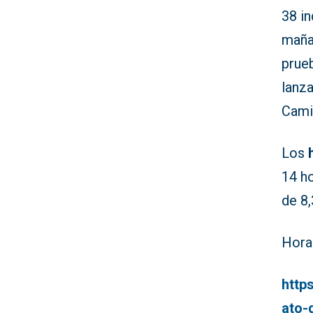
38 i
mañan
prueb
lanza
Cami
Los
14 ho
de 8,
Hora
http
ato-