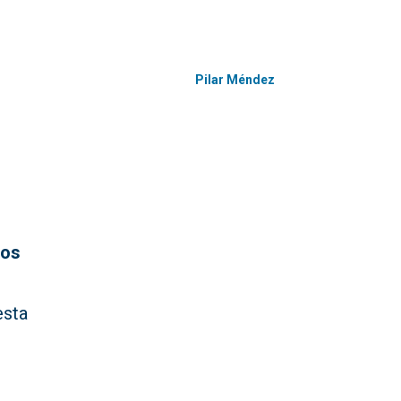
Pilar Méndez
ios
esta