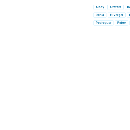
Alcoy
Alfafara
B
Dénia
El Verger
Pedreguer
Petrer