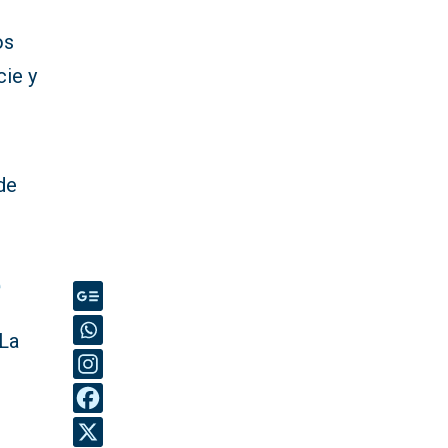
os
cie y
de
e
 La