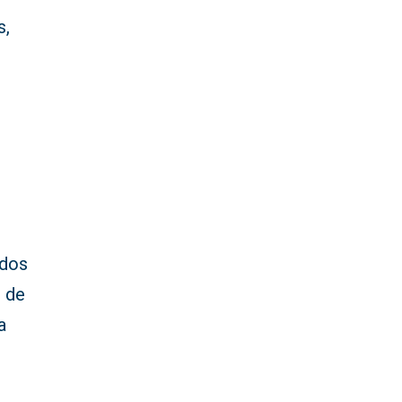
s,
ados
n de
a