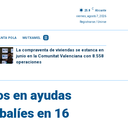
C
25.8
Alicante
viernes, agosto 7, 2026
Registrarse / Unirse
ANTA POLA
MUTXAMEL
La compraventa de viviendas se estanca en
junio en la Comunitat Valenciana con 8.558
operaciones
os en ayudas
balíes en 16