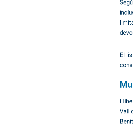
Según
inclu
limit
devol
El l
cons
Mun
Llíbe
Vall 
Benit