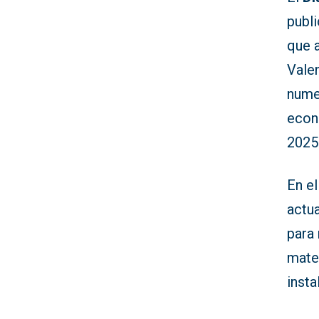
publi
que 
Vale
nume
econ
2025
En el
actu
para 
mate
inst