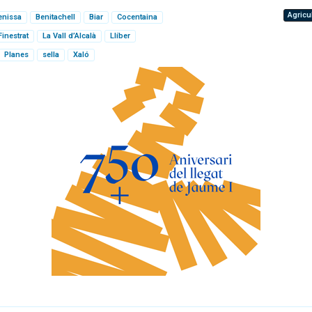
Agricu
enissa
Benitachell
Biar
Cocentaina
Finestrat
La Vall d’Alcalà
Llíber
Planes
sella
Xaló