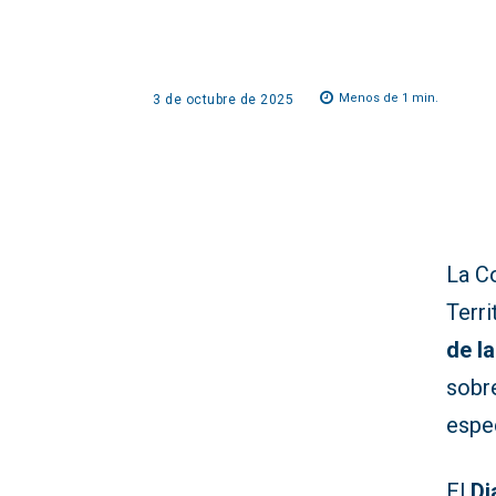
Menos de 1
min.
3 de octubre de 2025
La C
Terr
de l
sobr
espec
El
Di