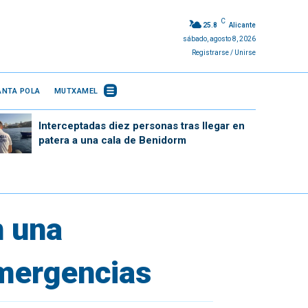
C
25.8
Alicante
sábado, agosto 8, 2026
Registrarse / Unirse
ANTA POLA
MUTXAMEL
Interceptadas diez personas tras llegar en
patera a una cala de Benidorm
n una
emergencias