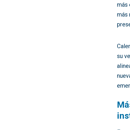
más 
más m
prese
Caler
su ve
alin
nueva
emer
Más
ins