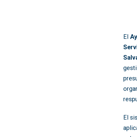
El
Ay
Serv
Salv
gesti
pres
organ
resp
El si
aplic