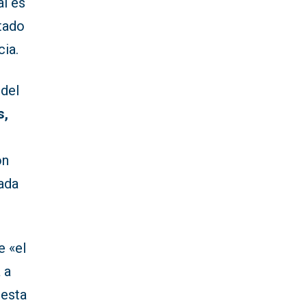
al es
tado
cia.
 del
s,
on
ada
e «el
 a
uesta