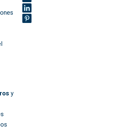
iones
l
uros
y
es
sos