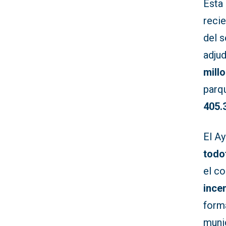
Esta
reci
del s
adju
mill
parq
405.
El A
todo
el co
ince
form
muni