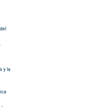
del
e
s y la
nica