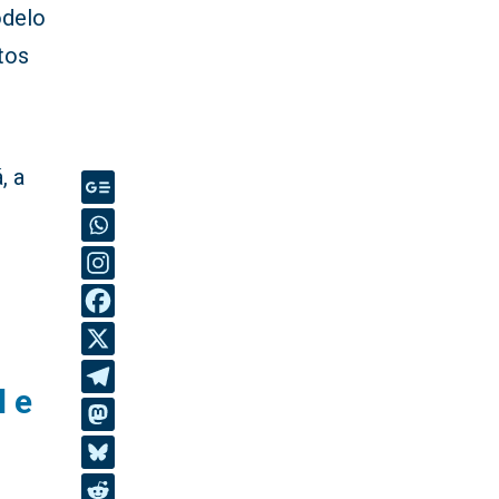
odelo
tos
, a
l e