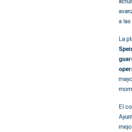
actua
avan
a la
La pl
Spei
guar
oper
mayo
mome
El c
Ayun
mejor