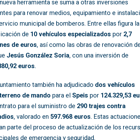
 nueva herramienta se suma a otras inversiones
entes para renovar medios, equipamiento e instalac
ervicio municipal de bomberos. Entre ellas figura la
dicación de
10 vehículos especializados
por
2,7
ones de euros
, así como las obras de renovación de
ue
Jesús González Soria
, con una inversión de
380,92 euros
.
yuntamiento también ha adjudicado
dos vehículos
terreno de mando
para el
Speis
por
124.329,53 e
ntrato para el suministro de
290 trajes contra
ndios
, valorado en
597.968 euros
. Estas actuacion
an parte del proceso de actualización de los recur
cipales de emergencia y seguridad.