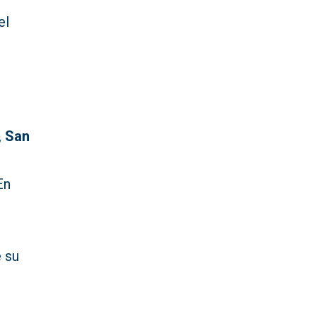
el
,
San
En
e su