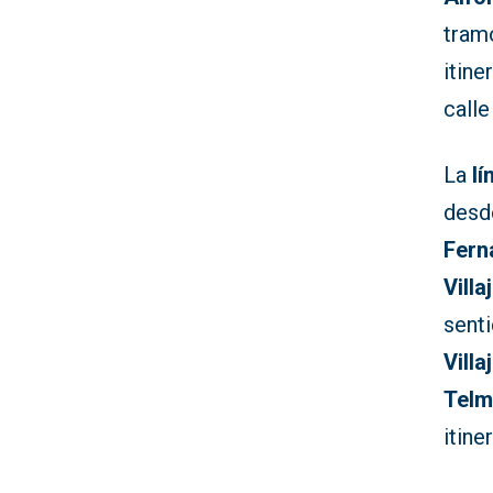
tram
itine
call
La
lí
des
Fern
Vill
sent
Vill
Tel
itine