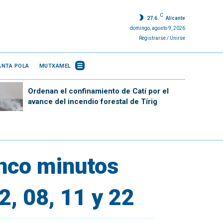
C
27.6
Alicante
domingo, agosto 9, 2026
Registrarse / Unirse
ANTA POLA
MUTXAMEL
Ordenan el confinamiento de Catí por el
avance del incendio forestal de Tírig
inco minutos
2, 08, 11 y 22