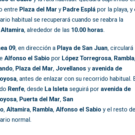
o entre
Plaza del Mar
y
Padre Esplá
por la playa, y 
rario habitual se recuperará cuando se reabra la
e
Altamira
, alrededor de las
10.00 horas
.
nea 09
, en dirección a
Playa de San Juan
, circulará
de
Alfonso el Sabio
por
López Torregrosa
,
Rambla
ando
,
Plaza del Mar
,
Jovellanos
y
avenida de
ajoyosa
, antes de enlazar con su recorrido habitual. 
ido
Renfe
, desde
La Isleta
seguirá por
avenida de
ajoyosa
,
Puerta del Mar
,
San
mo
,
Altamira
,
Rambla
,
Alfonso el Sabio
y el resto d
rario normal.