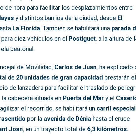
o de hora para facilitar los desplazamientos entre
layas
y distintos barrios de la ciudad, desde
El
asta
La Florida
. También se habilitará una
parada 
para diez vehículos en el
Postiguet
, a la altura de l
ela peatonal.
oncejal de Movilidad,
Carlos de Juan
, ha explicado
tal de
20 unidades de gran capacidad
prestarán e
cio de lanzadera para facilitar el traslado de pereg
e la cabecera situada en
Puerta del Mar
y el
Caserí
agilizar el recorrido, se habilitará un
carril especia
rasentido
por la
avenida de Dénia
hasta el cruce
ant Joan
, en un trayecto total de
6,3 kilómetros
.