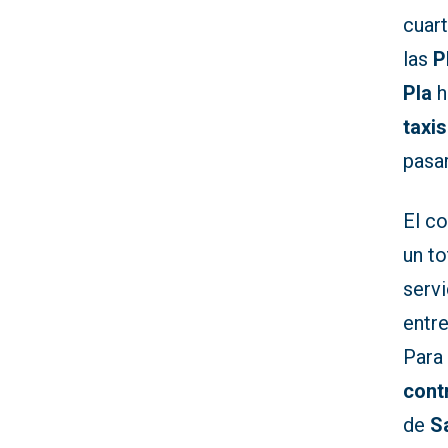
cuart
las
P
Pla
h
taxis
pasar
El c
un to
servi
entr
Para 
cont
de
S