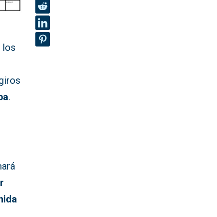
 los
giros
ba
.
mará
r
nida