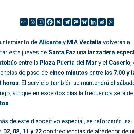
yuntamiento de
Alicante
y
MIA Vectalia
volverán a
itar este jueves de
Santa Faz
una
lanzadera especi
utobús
entre la
Plaza Puerta del Mar
y el
Caserío
,
uencias de paso de
cinco minutos
entre las
7.00 y 
0 horas
. El servicio también se mantendrá el sábado
ngo, aunque en esos dos días la frecuencia será d
tos
.
s de este dispositivo especial, se reforzarán las
as
02, 08, 11 y 22
con frecuencias de alrededor de u