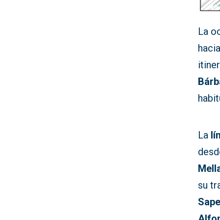
La o
haci
itine
Bárb
habi
La
lí
des
Mell
su tr
Sap
Alfo