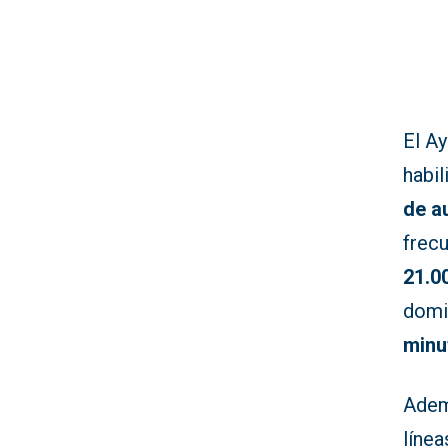
El A
habil
de a
frec
21.0
domi
minu
Ademá
líne