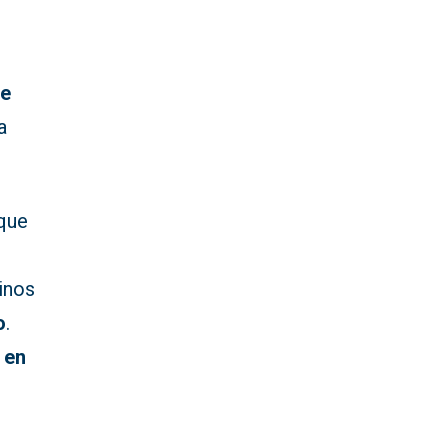
de
a
 que
l
rinos
o
.
l en