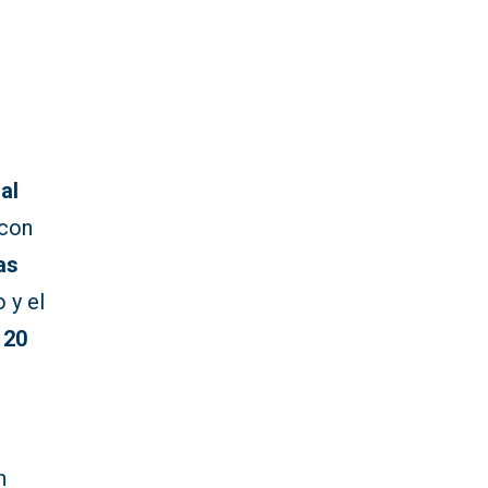
al
 con
las
 y el
e
20
n