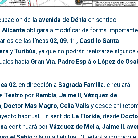
cupación de la
avenida de Dénia
en sentido
a
Alicante
obligará a modificar de forma importante
rarios de las líneas
02, 09, 11, Castillo Santa
ara
y
Turibús
, ya que no podrán realizarse algunos 
tuales hacia
Gran Vía
,
Padre Esplá
o
López de Osa
nea 02
, en dirección a
Sagrada Familia
, circulará
de
Teatro
por
Rambla
,
Jaime II
,
Vázquez de
a
,
Doctor Mas Magro
,
Celia Valls
y desde ahí reto
ayecto habitual. En sentido
La Florida
, desde
Docto
ena
continuará por
Vázquez de Mella
,
Jaime II
,
ave
nso el Sabio
y la ruta habitual. Quedará suprimido el