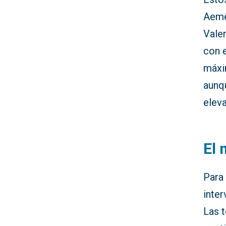
Aeme
Valen
con e
máxim
aunq
elev
El 
Para 
inter
Las 