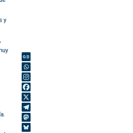
s y
s
,
muy
a.