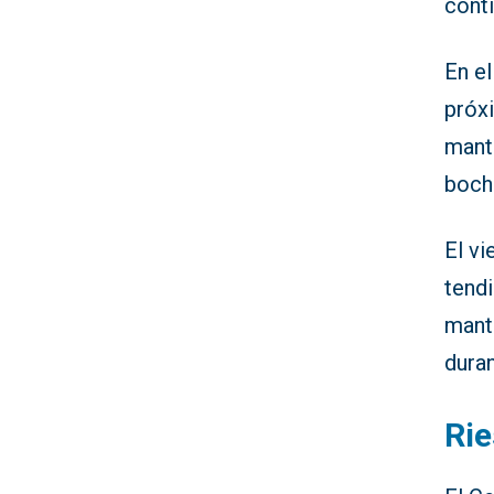
conti
En e
próxi
mant
bocho
El vi
tendi
mante
duran
Rie