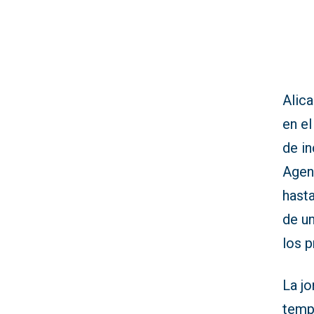
Alic
en el
de in
Agen
hasta
de un
los p
La jo
temp