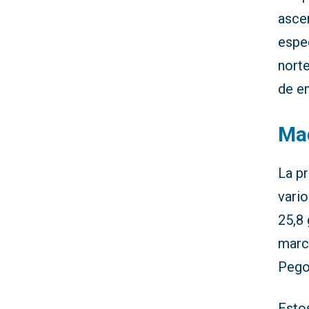
ascen
espe
norte
de en
Mad
La pr
vari
25,8
marc
Pego
Estos