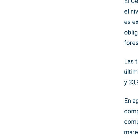
El C
el ni
es e
obli
fores
Las 
últim
y 33
En a
comp
comp
marej