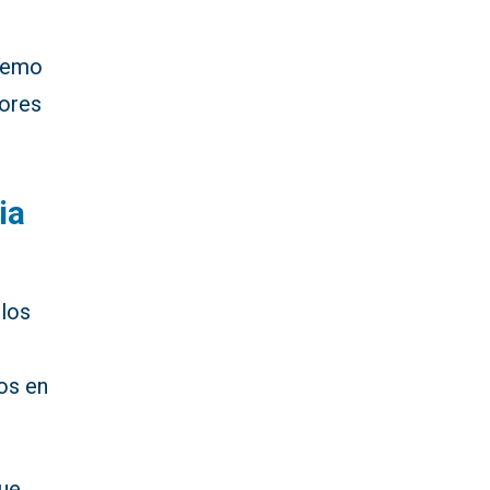
tremo
lores
ia
 los
os en
que