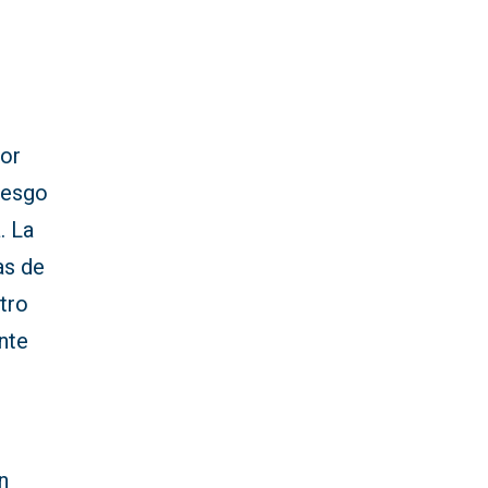
lor
riesgo
. La
as de
tro
nte
n