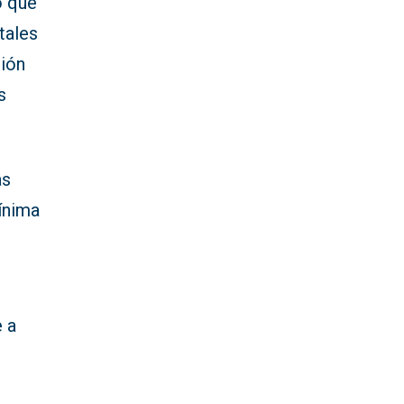
o que
tales
ción
s
as
ínima
 a