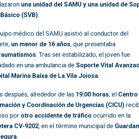
lazaron
una unidad del SAMU y una unidad de So
l Básico (SVB)
.
quipo médico del SAMU asistió al conductor del
nete,
un menor de 16 años
, que presentaba
traumatismos
. Tras ser estabilizado, el joven fue
ladado en una ambulancia de
Soporte Vital Avanza
ital Marina Baixa de La Vila Joiosa
.
s después, alrededor de las
19:00 horas
, el
Centro
rmación y Coordinación de Urgencias (CICU)
reci
viso por
otro accidente de tráfico
ocurrido en la
etera CV-9202
, en el término municipal de
Guarda
Segura
.