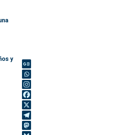
 una
ños y