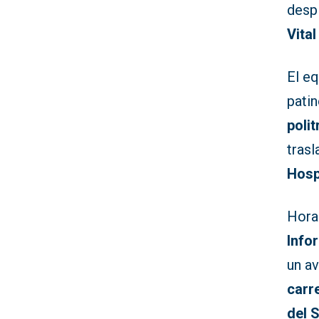
desp
Vita
El e
pati
poli
tras
Hosp
Hora
Info
un a
carr
del 