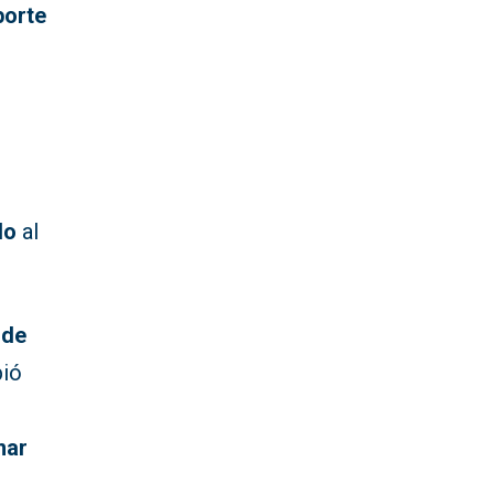
porte
do
al
 de
bió
mar