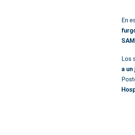
En e
furg
SAMU
Los 
a un
Post
Hosp