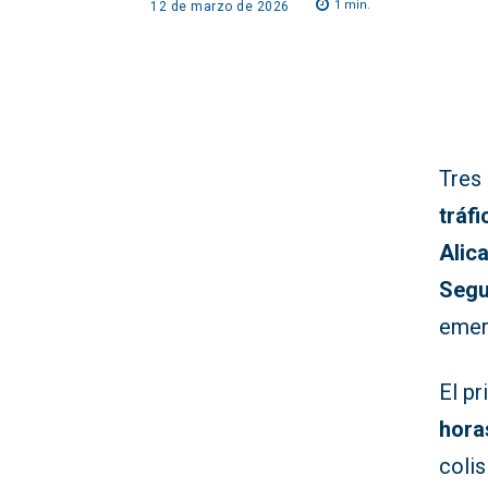
1
min.
12 de marzo de 2026
Tres
tráfi
Alic
Segu
emer
El pr
hora
coli