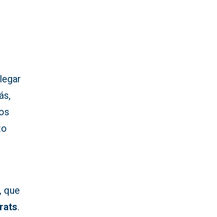
legar
ás,
nos
to
, que
rats
.