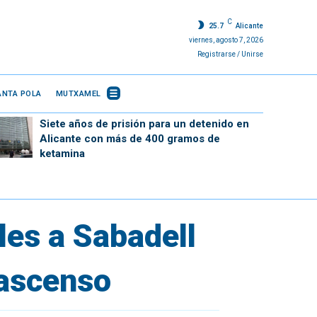
C
25.7
Alicante
viernes, agosto 7, 2026
Registrarse / Unirse
ANTA POLA
MUTXAMEL
Siete años de prisión para un detenido en
Alicante con más de 400 gramos de
ketamina
les a Sabadell
 ascenso