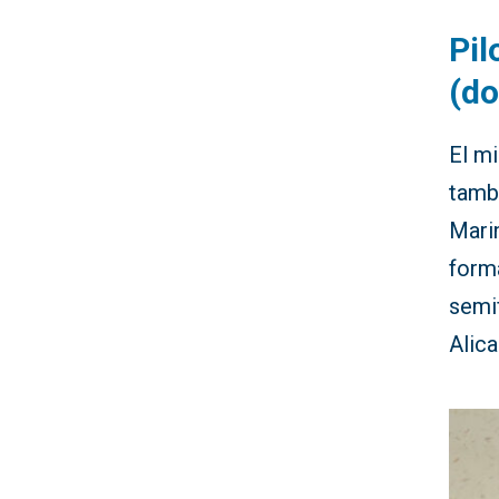
Pil
(do
El mi
tambi
Mari
form
semif
Alica