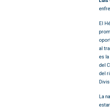
Luis 
enfre
El Hé
prom
oport
al tr
es la
del C
del r
Divis
La na
esta