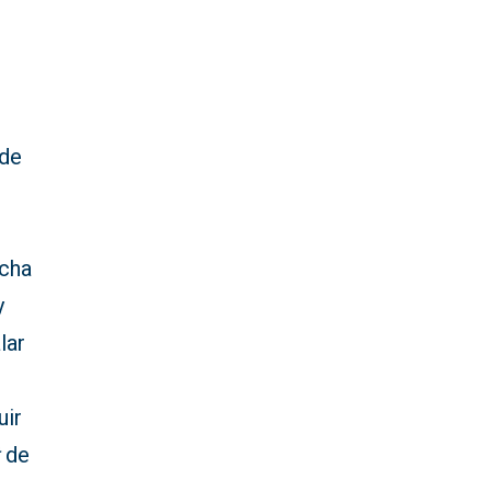
 de
ucha
y
lar
uir
t
de