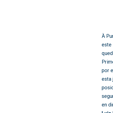
À Pun
este
queda
Prim
por e
esta 
posic
segun
en di