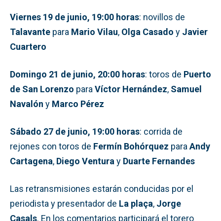
Viernes 19 de junio, 19:00 horas
: novillos de
Talavante
para
Mario Vilau
,
Olga Casado
y
Javier
Cuartero
Domingo 21 de junio, 20:00 horas
: toros de
Puerto
de San Lorenzo
para
Víctor Hernández
,
Samuel
Navalón
y
Marco Pérez
Sábado 27 de junio, 19:00 horas
: corrida de
rejones con toros de
Fermín Bohórquez
para
Andy
Cartagena
,
Diego Ventura
y
Duarte Fernandes
Las retransmisiones estarán conducidas por el
periodista y presentador de
La plaça
,
Jorge
Casals
. En los comentarios participará el torero