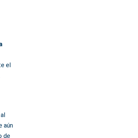
a
s
e el
a
 al
e aún
o de