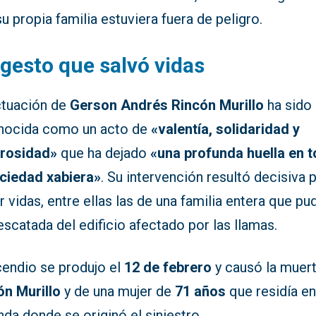
u propia familia estuviera fuera de peligro.
gesto que salvó vidas
ctuación de
Gerson Andrés Rincón Murillo
ha sido
nocida como un acto de
«valentía, solidaridad y
rosidad»
que ha dejado
«una profunda huella en 
ociedad xabiera»
. Su intervención resultó decisiva 
r vidas, entre ellas las de una familia entera que pu
escatada del edificio afectado por las llamas.
cendio se produjo el
12 de febrero
y causó la muer
ón Murillo
y de una mujer de
71 años
que residía en
nda donde se originó el siniestro.