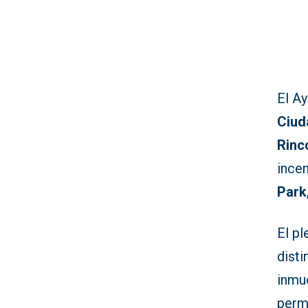
El A
Ciud
Rinc
incen
Park
El p
disti
inmue
perm