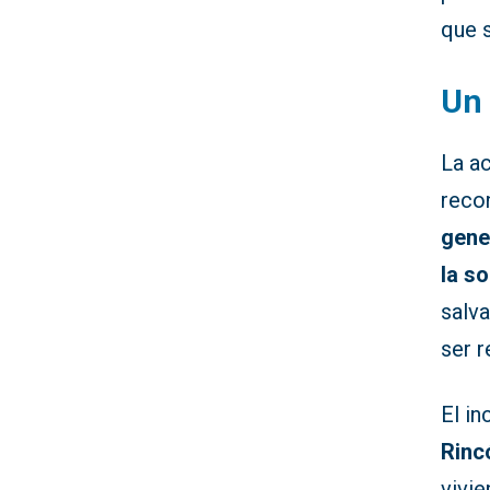
que s
Un 
La a
reco
gene
la s
salva
ser r
El in
Rinc
vivie