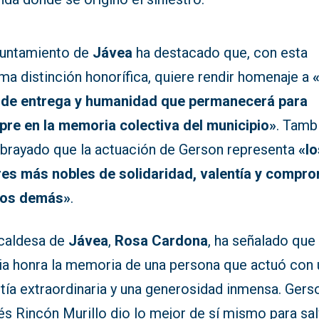
yuntamiento de
Jávea
ha destacado que, con esta
ma distinción honorífica, quiere rendir homenaje a
 de entrega y humanidad que permanecerá para
pre en la memoria colectiva del municipio»
. Tamb
ubrayado que la actuación de Gerson representa
«lo
res más nobles de solidaridad, valentía y compr
los demás»
.
lcaldesa de
Jávea
,
Rosa Cardona
, ha señalado que
ia honra la memoria de una persona que actuó con 
tía extraordinaria y una generosidad inmensa. Gers
s Rincón Murillo dio lo mejor de sí mismo para sal