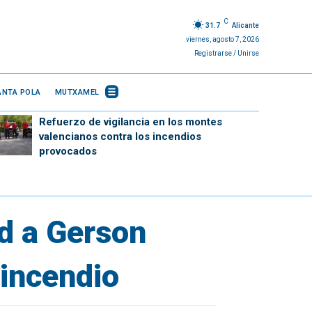
C
31.7
Alicante
viernes, agosto 7, 2026
Registrarse / Unirse
ANTA POLA
MUTXAMEL
Refuerzo de vigilancia en los montes
valencianos contra los incendios
provocados
d a Gerson
 incendio