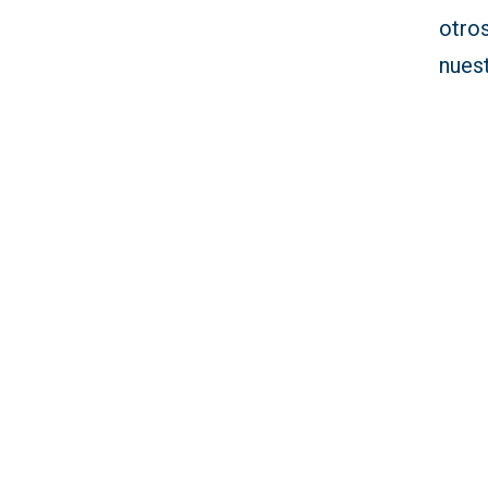
otro
nues