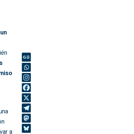
«un
ién
s
omiso
una
on
var a