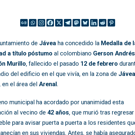
yuntamiento de
Jávea
ha concedido la
Medalla de l
ad a título póstumo
al colombiano
Gerson André
ón Murillo
, fallecido el pasado
12 de febrero
durant
dio del edificio en el que vivía, en la zona de
Jáve
, en el área del
Arenal
.
leno municipal ha acordado por unanimidad esta
nción al vecino de
42 años
, que murió tras regresar
ble para avisar puerta a puerta a los residentes qu
anecían en sus viviendas. Antes, se había asegurad