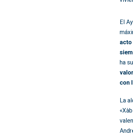
El A
máxi
acto
siem
ha s
valo
con 
La a
«Xàb
valen
André