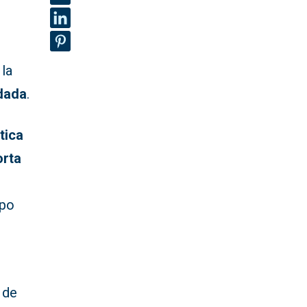
 la
adada
.
tica
orta
upo
 de