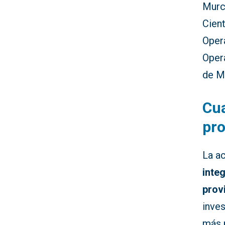
Murci
Cien
Oper
Opera
de M
Cua
pro
La ac
inte
prov
inves
más 