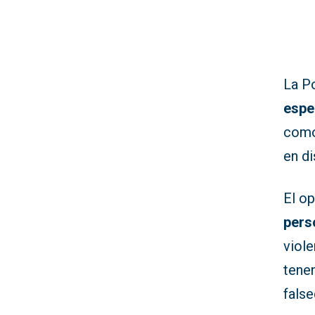
La P
espe
como
en di
El op
pers
viole
tenen
fals