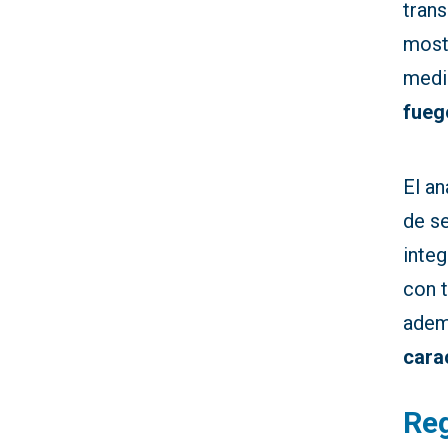
tran
mostr
medi
fueg
El an
de se
inte
con t
adem
cara
Reg