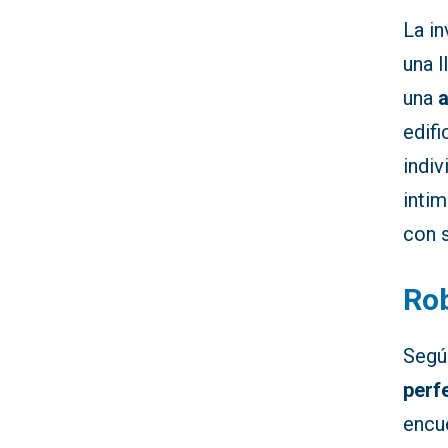
La in
una 
una
edifi
indiv
intim
con 
Rob
Según
perf
encue