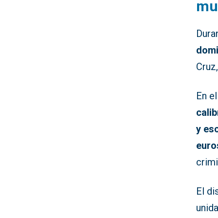
mu
Dura
domi
Cruz
En el
cali
y es
euro
crimi
El di
unida