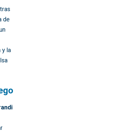
tras
a de
 un
 y la
lsa
uego
andi
ar