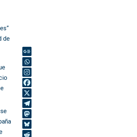
nes”
d de
ue
cio
re
rse
spaña
e