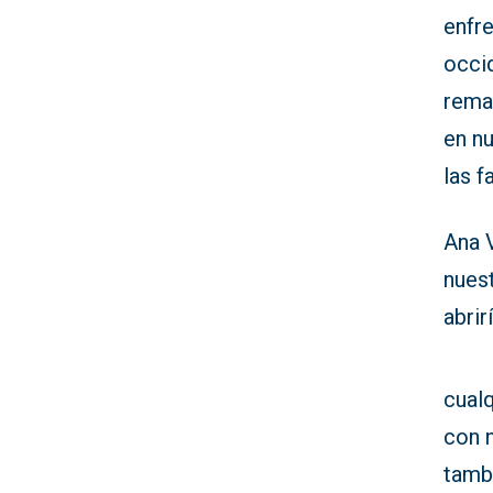
enfre
occi
rema
en n
las 
Ana 
nuest
abrir
cual
con n
tamb