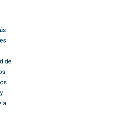
más
les
ad de
os
los
oy
e a