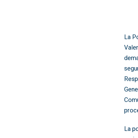
La P
Valen
dema
segu
Respo
Gener
Comu
proc
La po