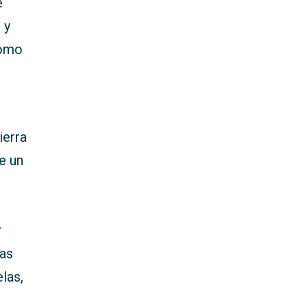
e
 y
como
ierra
e un
r
las
las,