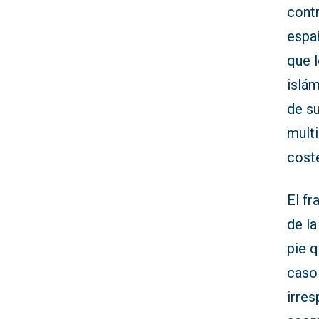
contr
espa
que 
islá
de s
multi
coste
El fr
de l
pie q
caso 
irre