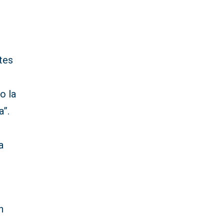
tes
o la
a”.
a
n