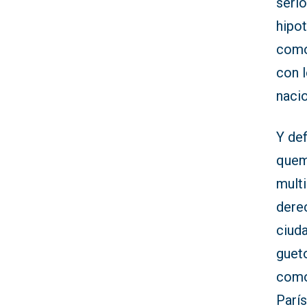
serio
hipot
como
con 
nacio
Y def
quem
multi
derec
ciud
guet
como
Parí