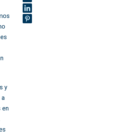
emos
mo
nes
in
s y
 a
s en
a
es