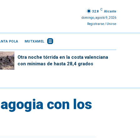
C
32.8
Alicante
domingo, agosto 9, 2026
Registrarse / Unirse
ANTA POLA
MUTXAMEL
Otra noche tórrida en la costa valenciana
con mínimas de hasta 28,4 grados
agogia con los