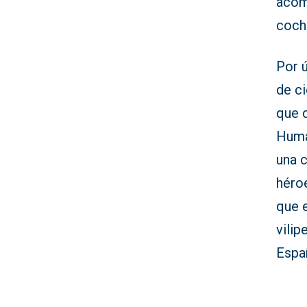
acomo
coche
Por 
de ci
que d
Huma
una c
héro
que 
vilip
Españ