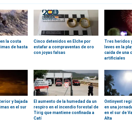
en la costa
Cinco detenidos en Elche por
Tres heridos 
nimas de hasta
estafar a compraventas de oro
leves en la pla
con joyas falsas
caída de una 
artificiales
terior y bajada
El aumento de la humedad da un
Ontinyent reg
imas en el sur
respiro en el incendio forestal de
en una jornad
Tírig que mantiene confinada a
en el sur de V
Catí
Alta