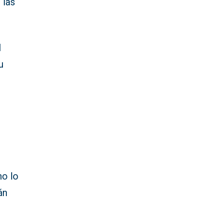
 las
l
u
l
no lo
án