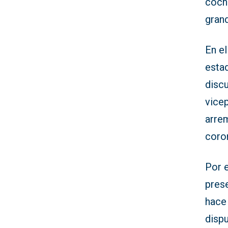
coch
gran
En e
esta
discu
vicep
arrem
coro
Por e
prese
hace
disp