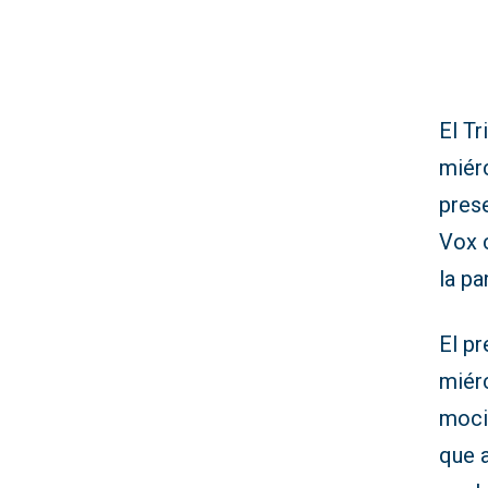
El Tr
miérc
pres
Vox 
la p
El pr
miérc
moci
que 