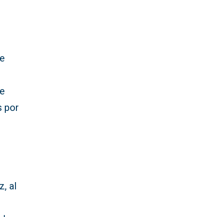
te
de
s por
, al