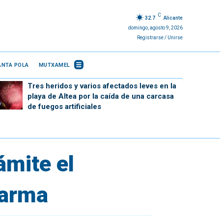
C
32.7
Alicante
domingo, agosto 9, 2026
Registrarse / Unirse
ANTA POLA
MUTXAMEL
Tres heridos y varios afectados leves en la
playa de Altea por la caída de una carcasa
de fuegos artificiales
ámite el
larma