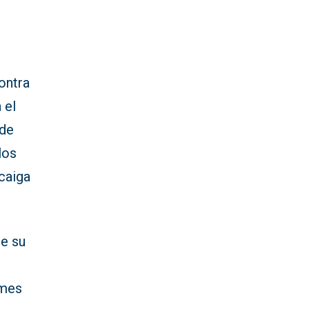
ontra
 el
 de
los
caiga
ue su
 mes