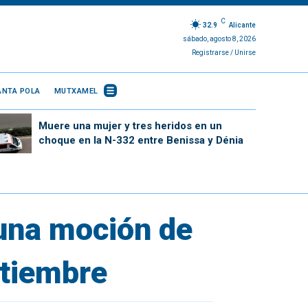
C
32.9
Alicante
sábado, agosto 8, 2026
Registrarse / Unirse
ANTA POLA
MUTXAMEL
Muere una mujer y tres heridos en un
choque en la N-332 entre Benissa y Dénia
una moción de
ptiembre