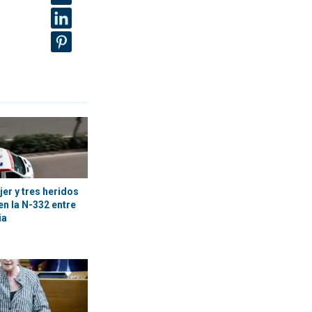
er y tres heridos
en la N-332 entre
ia