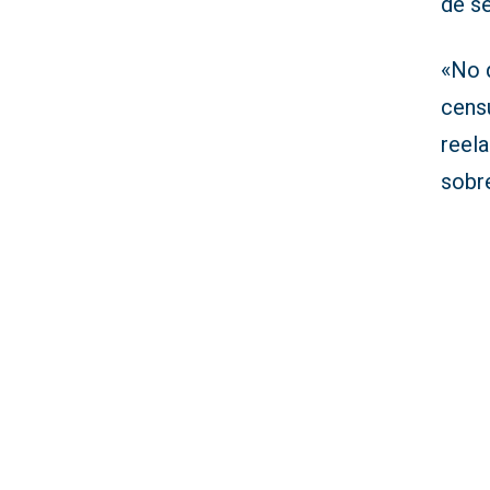
de se
«No 
cens
reel
sobr