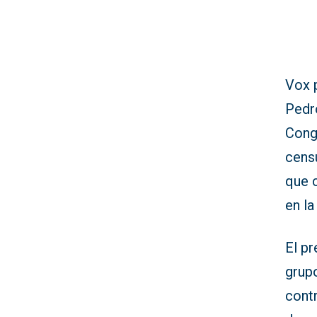
Vox 
Pedr
Cong
censu
que 
en la
El p
grup
contr