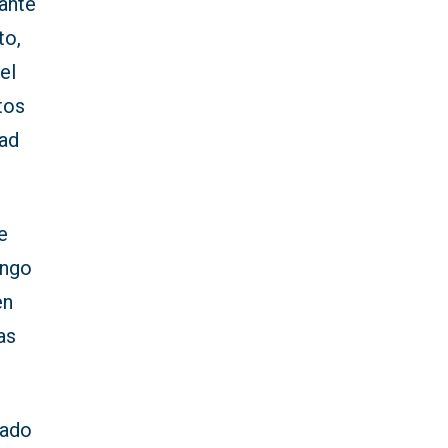
ante
to,
el
tos
dad
e
ingo
en
as
cado