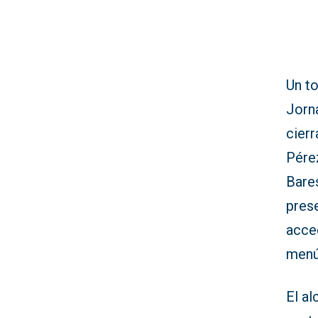
Un to
Jorna
cier
Pérez
Bare
pres
acce
menú
El al