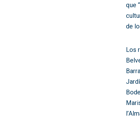
que 
cult
de l
Los r
Belve
Barr
Jardí
Bode
Mari
l’Alm