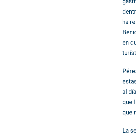
gast
dentr
ha r
Beni
en qu
turís
Pérez
esta
al dí
que l
que 
La s