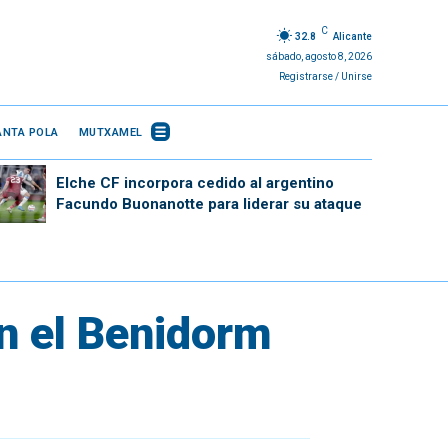
C
32.8
Alicante
sábado, agosto 8, 2026
Registrarse / Unirse
ANTA POLA
MUTXAMEL
Elche CF incorpora cedido al argentino
Facundo Buonanotte para liderar su ataque
an el Benidorm