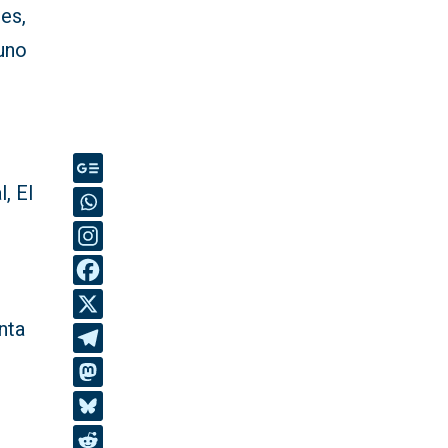
es,
uno
, El
nta