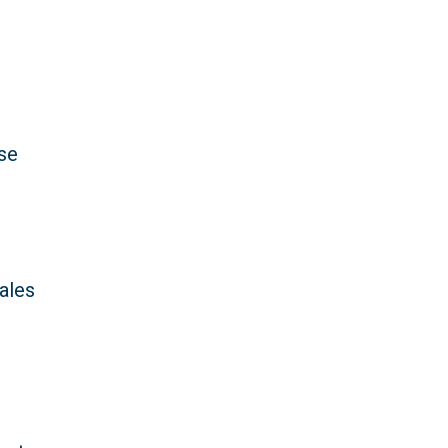
 se
ales