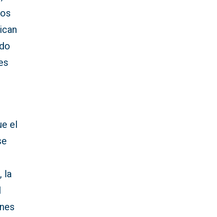
los
ican
ndo
les
e el
se
 la
l
ones