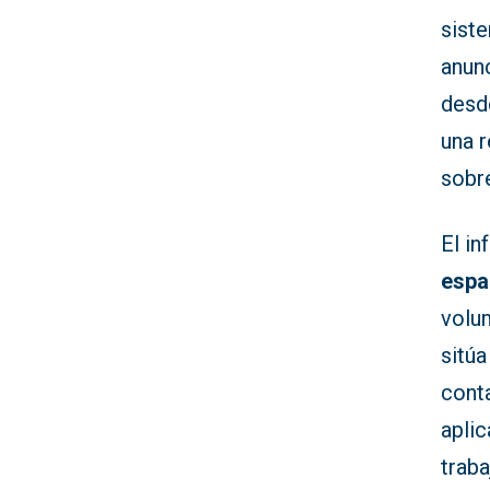
sist
anunc
desde
una r
sobr
El in
espa
volu
sitú
conta
aplic
traba