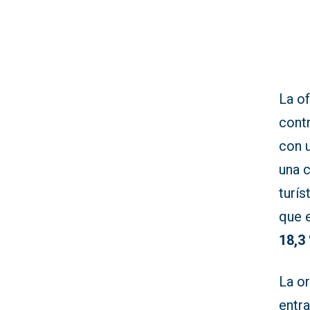
La o
cont
con 
una 
turís
que 
18,3
La or
entr