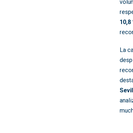
volu
resp
10,8
reco
La c
desp
reco
dest
Sevil
anal
much