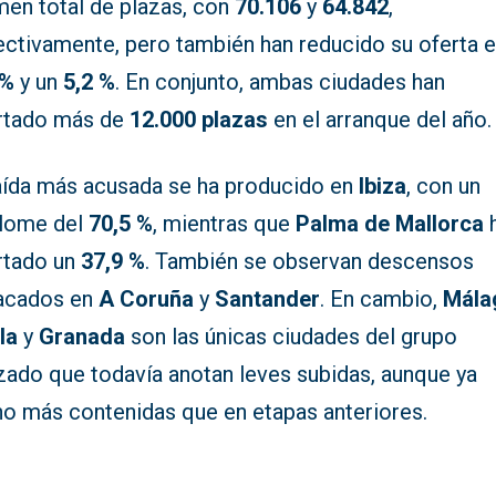
men total de plazas, con
70.106
y
64.842
,
ectivamente, pero también han reducido su oferta e
 %
y un
5,2 %
. En conjunto, ambas ciudades han
rtado más de
12.000 plazas
en el arranque del año.
aída más acusada se ha producido en
Ibiza
, con un
lome del
70,5 %
, mientras que
Palma de Mallorca
rtado un
37,9 %
. También se observan descensos
acados en
A Coruña
y
Santander
. En cambio,
Mála
la
y
Granada
son las únicas ciudades del grupo
izado que todavía anotan leves subidas, aunque ya
o más contenidas que en etapas anteriores.