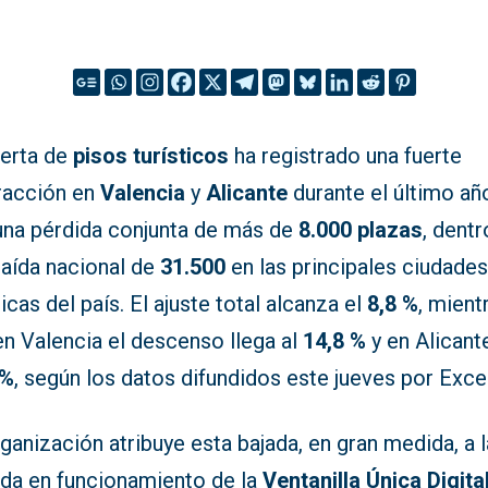
ferta de
pisos turísticos
ha registrado una fuerte
racción en
Valencia
y
Alicante
durante el último añ
una pérdida conjunta de más de
8.000 plazas
, dent
caída nacional de
31.500
en las principales ciudade
ticas del país. El ajuste total alcanza el
8,8 %
, mient
en Valencia el descenso llega al
14,8 %
y en Alicante
 %
, según los datos difundidos este jueves por Excel
ganización atribuye esta bajada, en gran medida, a l
ada en funcionamiento de la
Ventanilla Única Digita