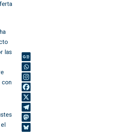
ferta
 ha
cto
r las
re
r con
ustes
el