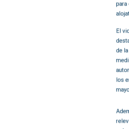
para 
aloja
El vi
dest
de la
medi
auton
los 
mayo
Adem
rele