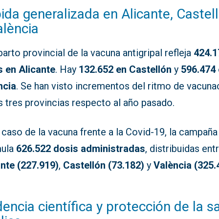
ida generalizada en Alicante, Castel
alència
parto provincial de la vacuna antigripal refleja
424.1
s en Alicante
. Hay
132.652 en Castellón
y
596.474
ncia
. Se han visto incrementos del ritmo de vacuna
s tres provincias respecto al año pasado.
 caso de la vacuna frente a la Covid-19, la campaña
ula
626.522 dosis administradas
, distribuidas ent
ante (227.919)
,
Castellón (73.182)
y
València (325.
dencia científica y protección de la s