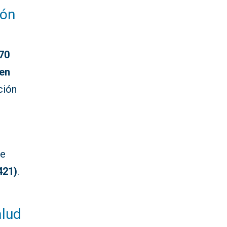
lón
70
 en
ción
re
421)
.
alud