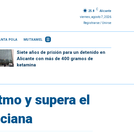
C
25.8
Alicante
viernes, agosto 7, 2026
Registrarse / Unirse
ANTA POLA
MUTXAMEL
Siete años de prisión para un detenido en
Alicante con más de 400 gramos de
ketamina
itmo y supera el
nciana