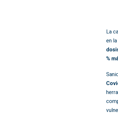
La c
en l
dosi
% m
Sanid
Covi
herr
comp
vulne