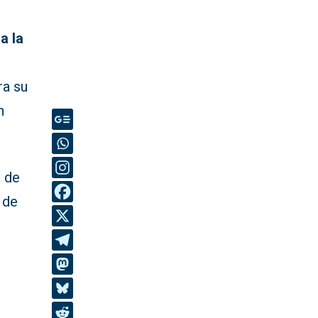
a la
ra su
n
a de
 de