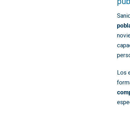
púb
Sani
pobl
novi
capa
pers
Los 
form
comp
espe