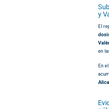
Sub
y V
El re
dosi
Valè
en la
En el
acum
Alic
Evi