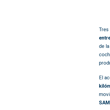
Tres
entr
de la
coch
prod
El ac
kiló
movi
SAM