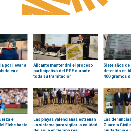
a por llevar a
Alicante mantendrá el proceso
Siete años de 
bido en el
participativo del PGE durante
detenido en A
toda su tramitación
400 gramos d
uerza el
Las playas valencianas estrenan
Las denuncias
el Elche hasta
un sistema para vigilar la calidad
Guardia Civil 
del agua en tiempo real
ciudadanía e