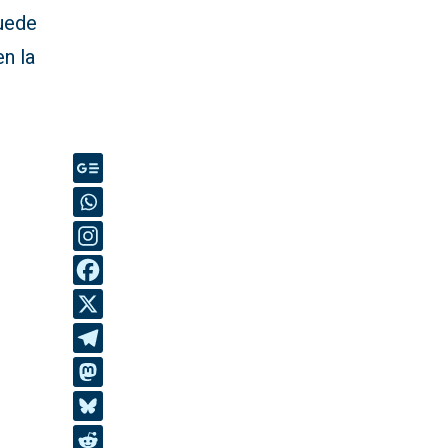
puede
n la