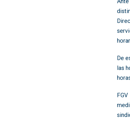
Ante
disti
Dire
serv
horar
De e
las h
horas
FGV 
medi
sindi