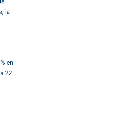
de
, la
0% en
 a 22