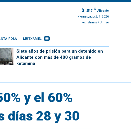
C
25.7
Alicante
viernes, agosto 7, 2026
Registrarse / Unirse
ANTA POLA
MUTXAMEL
Siete años de prisión para un detenido en
Alicante con más de 400 gramos de
ketamina
50% y el 60%
s días 28 y 30