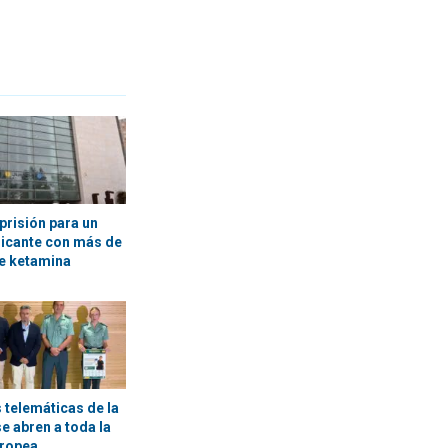
prisión para un
licante con más de
e ketamina
 telemáticas de la
se abren a toda la
uropea