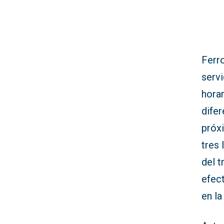
Ferro
servi
hora
difer
próx
tres 
del t
efect
en la