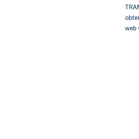
TRAM
obten
web