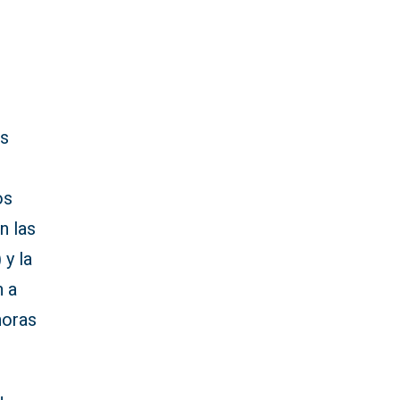
as
os
n las
 y la
n a
horas