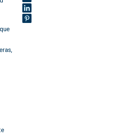
ad
que
eras,
te