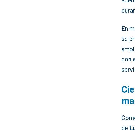
adem
duran
En ma
se pr
ampl
con e
serv
Cie
ma
Como
de
L