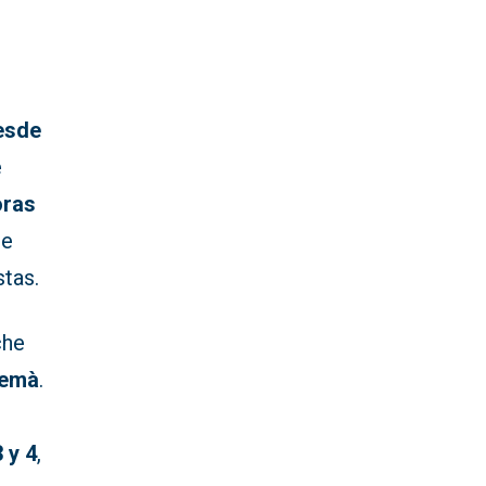
desde
e
oras
de
stas.
che
remà
.
3 y 4
,