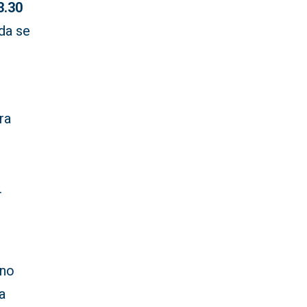
3.30
da se
o
ra
.
 no
a