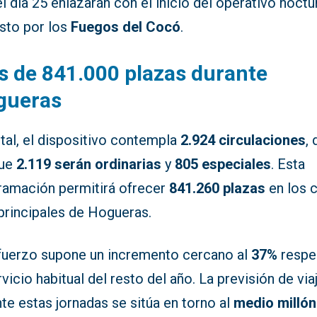
l día 25 enlazarán con el inicio del operativo noct
isto por los
Fuegos del Cocó
.
 de 841.000 plazas durante
gueras
tal, el dispositivo contempla
2.924 circulaciones
, 
que
2.119 serán ordinarias
y
805 especiales
. Esta
ramación permitirá ofrecer
841.260 plazas
en los 
principales de Hogueras.
efuerzo supone un incremento cercano al
37%
respe
rvicio habitual del resto del año. La previsión de via
te estas jornadas se sitúa en torno al
medio millón