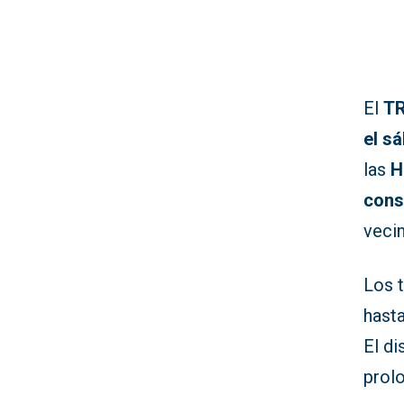
El
TR
el s
las
H
cons
vecin
Los t
hasta
El di
prolo