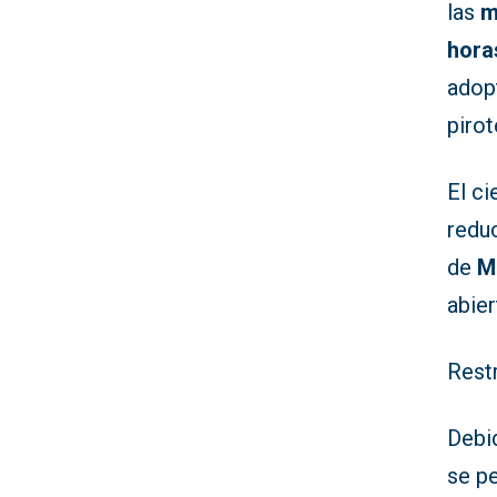
las
m
hora
adop
pirot
El ci
reduc
de
M
abier
Restr
Debid
se pe