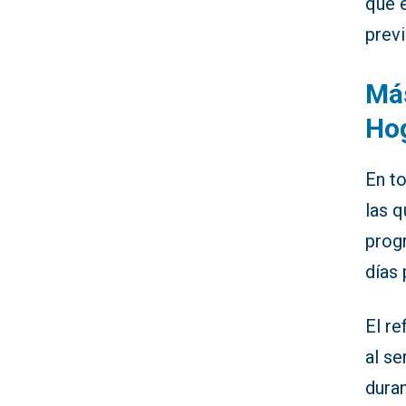
que e
prev
Más
Ho
En to
las 
prog
días 
El r
al se
duran