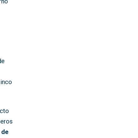
urno
de
cinco
cto
jeros
 de