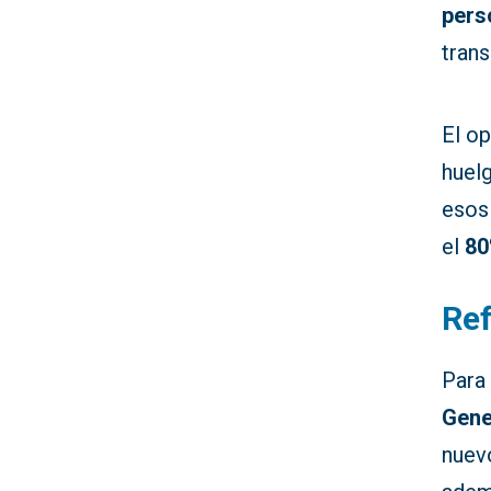
pers
trans
El op
huelg
esos 
el
80
Ref
Para
Gene
nue