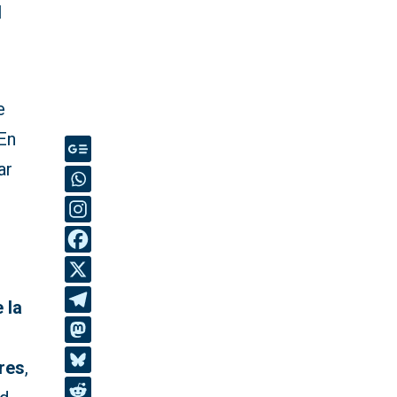
l
e
 En
ar
 la
res
,