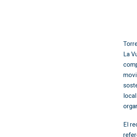
Torre
La Vu
compr
movi
soste
local
organ
El re
refer