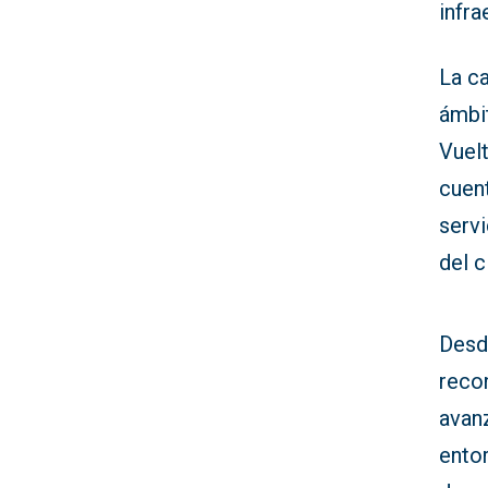
infra
La ca
ámbit
Vuelt
cuent
servi
del c
Desd
reco
avan
entor