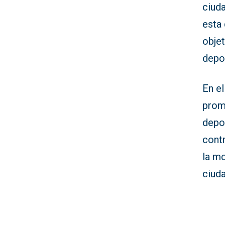
ciud
esta 
objet
depor
En el
prom
depor
contr
la mo
ciud