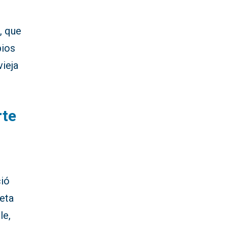
, que
pios
vieja
rte
ció
leta
le,