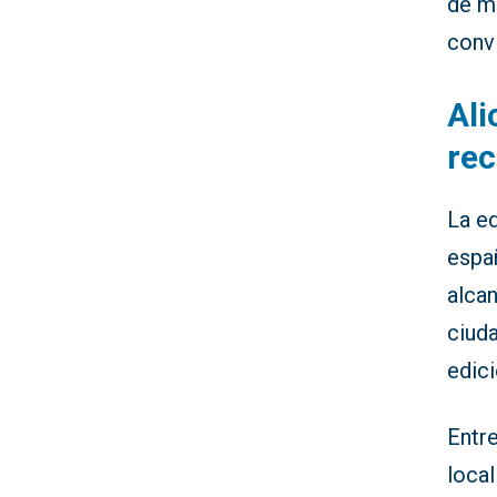
de mo
conv
Ali
re
La e
españ
alcan
ciud
edici
Entr
local