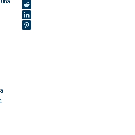
 una
ra
a.