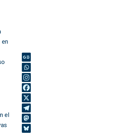
a
e en
so
n el
vas