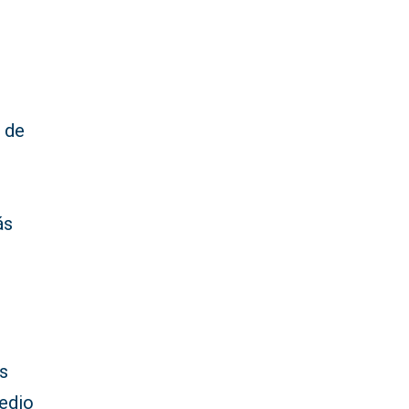
6 de
ás
os
medio