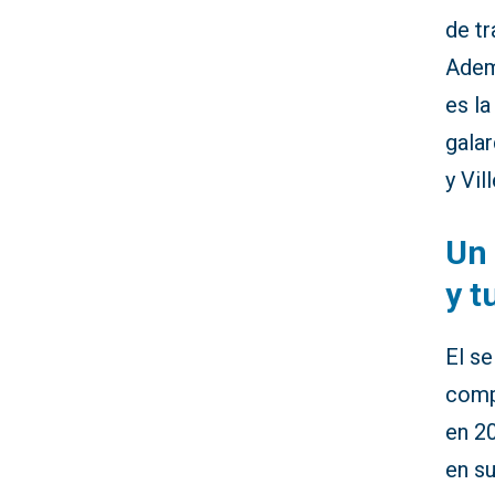
de tr
Ademá
es l
galar
y Vil
Un 
y t
El s
comp
en 20
en su