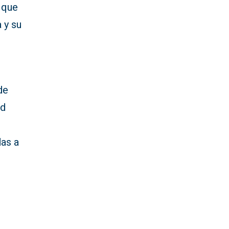
 que
a y su
de
ad
das a