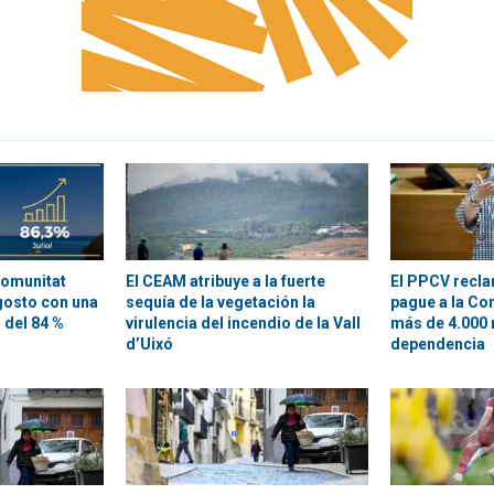
Comunitat
El CEAM atribuye a la fuerte
El PPCV recla
agosto con una
sequía de la vegetación la
pague a la Co
 del 84 %
virulencia del incendio de la Vall
más de 4.000 
d’Uixó
dependencia