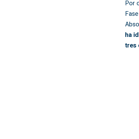
Por o
Fase
Abso
ha i
tres