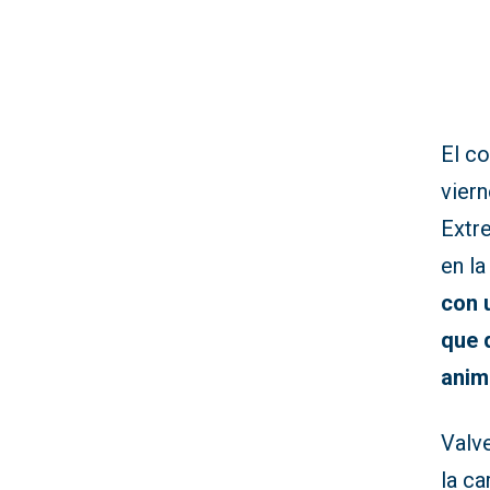
El co
vier
Extr
en l
con 
que 
anim
Valv
la c