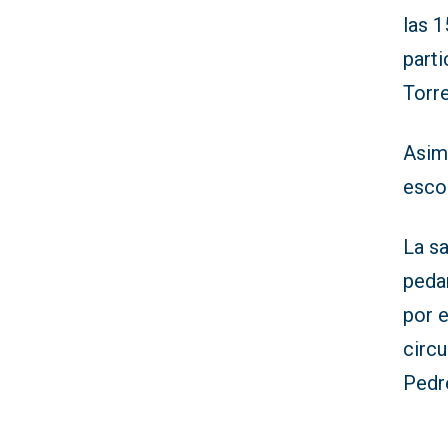
las 1
parti
Torr
Asimi
escol
La sa
pedan
por 
circu
Pedr