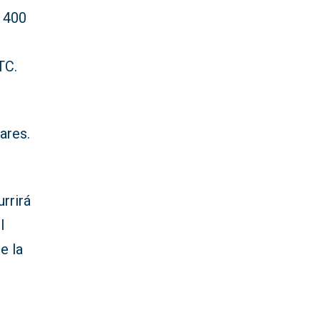
s 400
TC.
ares.
urrirá
l
e la