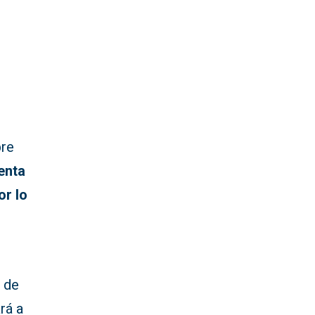
bre
enta
or lo
 de
rá a