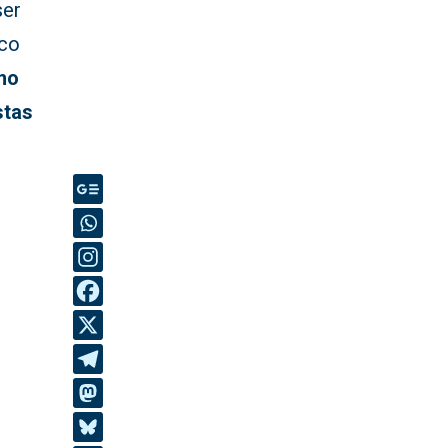
ser
ico
mo
stas