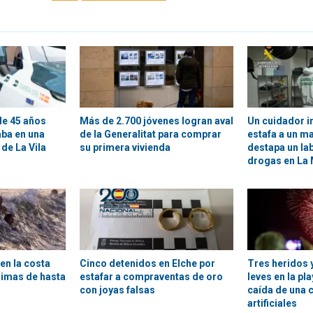
e 45 años
Más de 2.700 jóvenes logran aval
Un cuidador i
ba en una
de la Generalitat para comprar
estafa a un m
de La Vila
su primera vivienda
destapa un la
drogas en La 
en la costa
Cinco detenidos en Elche por
Tres heridos 
nimas de hasta
estafar a compraventas de oro
leves en la pla
con joyas falsas
caída de una 
artificiales