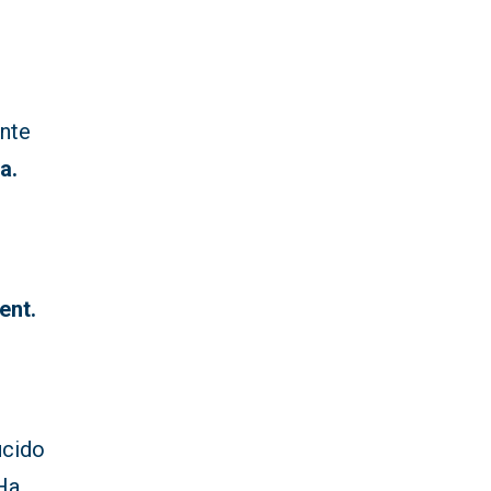
ante
a.
ent.
ucido
Ha