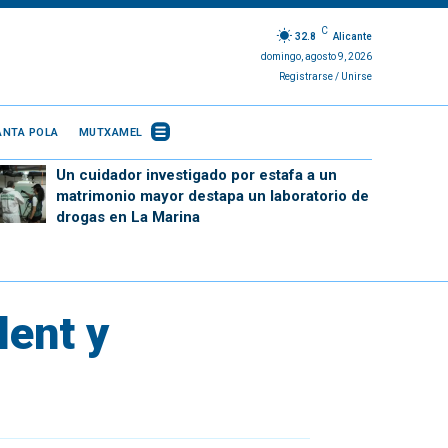
C
32.8
Alicante
domingo, agosto 9, 2026
Registrarse / Unirse
ANTA POLA
MUTXAMEL
Un cuidador investigado por estafa a un
matrimonio mayor destapa un laboratorio de
drogas en La Marina
lent y