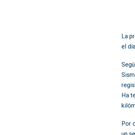
La p
el dí
Segú
Sism
regis
Ha t
kiló
Por o
un s