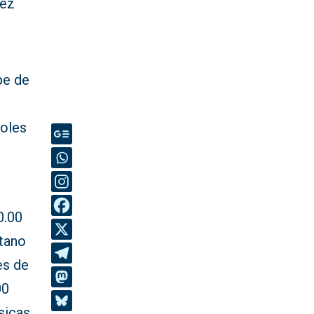
rez
pe de
coles
0.00
itano
es de
00
sicas