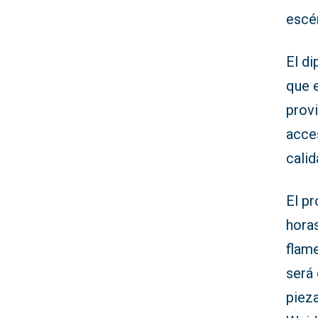
escén
El di
que e
provi
acce
calid
El pr
hora
flam
será 
pieza