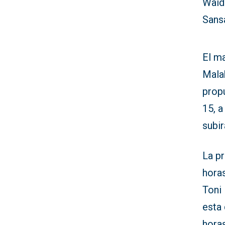
Waid
Sans
El ma
Malab
propu
15, a
subir
La pr
horas
Toni 
esta 
hora