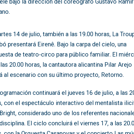
ele bajo la dirección del coreógrafo Gustavo Ramí
ano.
rtes 14 de julio, también a las 19.00 horas, La Trou
ó presentará Eirenê. Bajo la carpa del cielo, una
esta de teatro-circo para público familiar. El miér
 las 20.00 horas, la cantautora alicantina Pilar Arejo
á al escenario con su último proyecto, Retorno.
ogramación continuará el jueves 16 de julio, a las 2
, con el espectáculo interactivo del mentalista ilic
Bright, considerado uno de los referentes nacional
disciplina. El ciclo concluirá el viernes 17, a las 20.
s, con la Orquesta Casanovas y el concierto Las mú