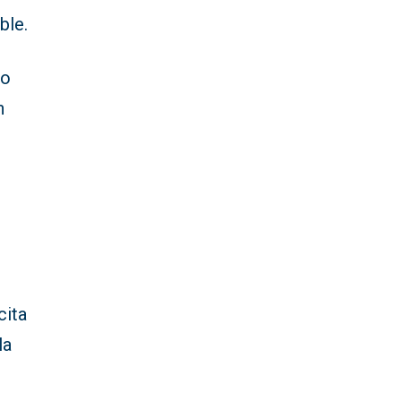
ble.
do
n
l
cita
la