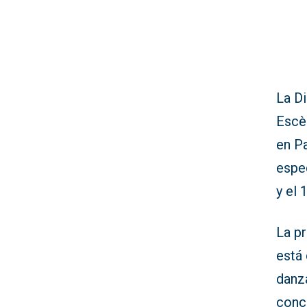
La Di
Escèn
en Pa
espec
y el 
La pr
está 
danza
conci