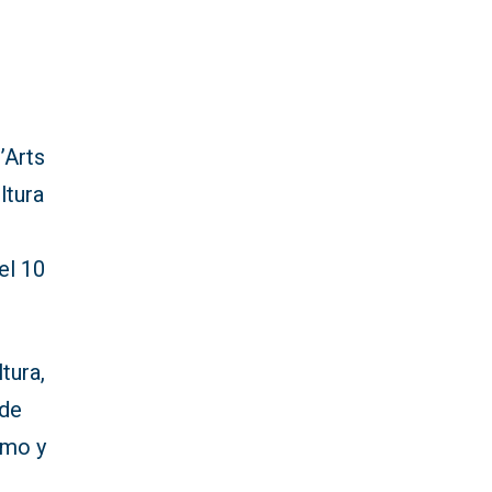
’Arts
ltura
el 10
tura,
 de
smo y