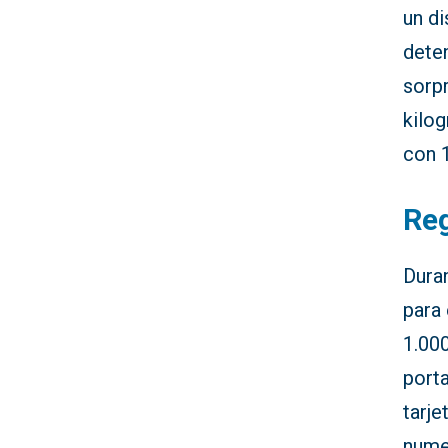
un di
dete
sorp
kilo
con 
Reg
Duran
para 
1.00
port
tarje
nume