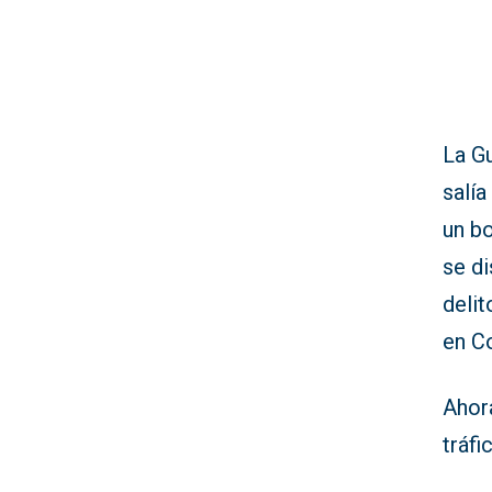
La Gu
salía
un b
se d
deli
en C
Ahora
tráfi