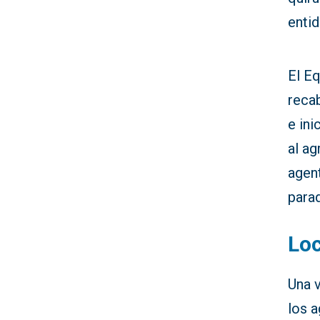
entid
El Eq
recab
e ini
al ag
agen
para
Loc
Una v
los a