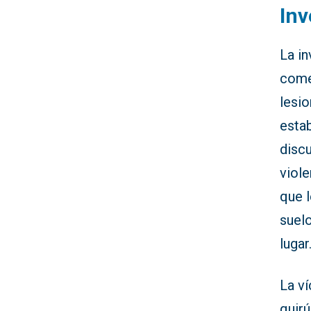
Inv
La in
comet
lesi
estab
discu
viole
que l
suelo
lugar
La ví
quirú