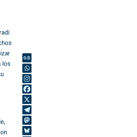
radí
echos
lizar
a los
su
e,
ron