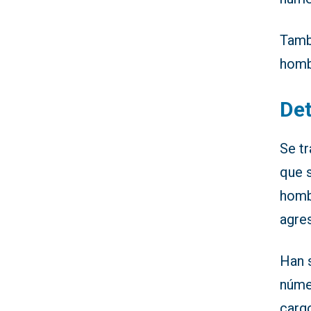
Tamb
homb
De
Se t
que s
hombr
agre
Han 
númer
carg