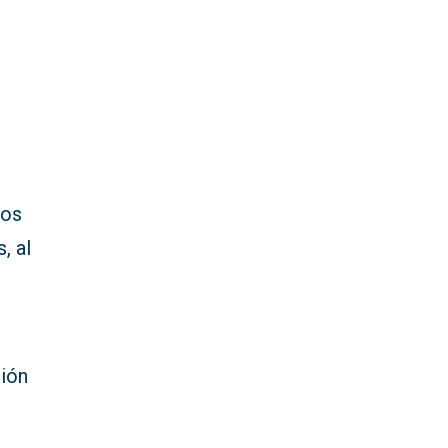
l
los
, al
ción