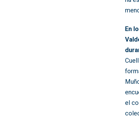
menos
En l
Vald
dura
Cuell
form
Muño
encue
el co
colec