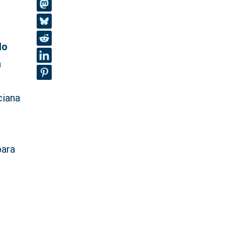
lo
n
ciana
para