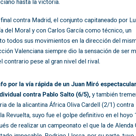
ciano hasta la victoria.
 final contra Madrid, el conjunto capitaneado por Lu
ía del Moral y con Carlos García como técnico, un
rto todos sus movimientos en la dirección del mism
cción Valenciana siempre dio la sensación de ser m
l contrario pese al gran nivel del rival.
nfo por la vía rápida de un Juan Miró espectacula
dividual contra Pablo Salto (6/5),
y también treme
ria de la alicantina África Oliva Cardell (2/1) contra
a Revuelta, suyo fue el golpe definitivo en el hoyo 
ués de realizar un campeonato el que la de Alenda 
tado impecable. Rodrigo Llorca, por su parte, tuvo