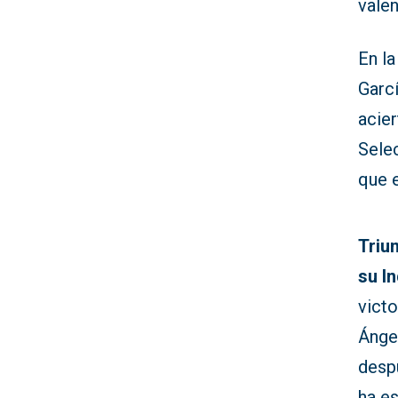
valen
En la
Garc
acie
Sele
que e
Triu
su In
victo
Ángel
desp
ha es