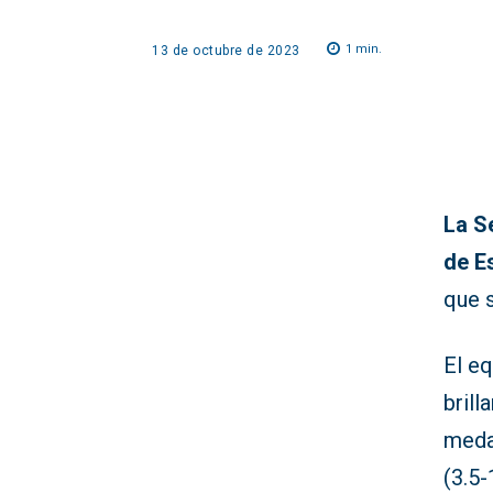
1
min.
13 de octubre de 2023
La S
de E
que 
El e
brill
medal
(3.5-