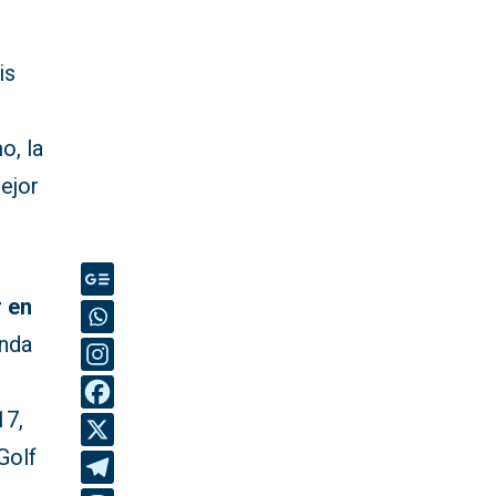
is
o, la
ejor
r en
nda
17,
Golf