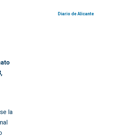
Diario de Alicante
nato
,
se la
nal
o