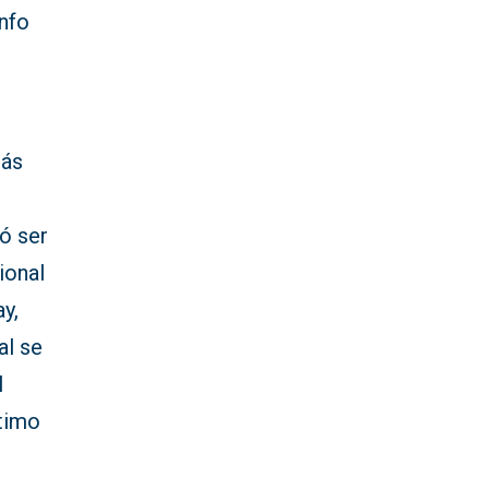
unfo
más
ó ser
ional
y,
al se
l
ltimo