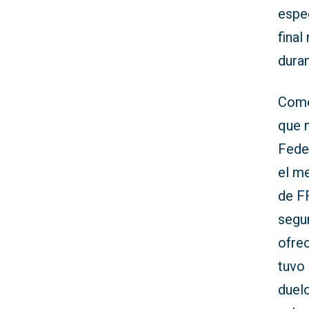
espec
final
duran
Como
que 
Fede
el me
de F
segun
ofrec
tuvo 
duelo