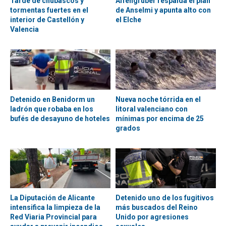
Tarde de chubascos y
Affengruber respalda el plan
tormentas fuertes en el
de Anselmi y apunta alto con
interior de Castellón y
el Elche
Valencia
Detenido en Benidorm un
Nueva noche tórrida en el
ladrón que robaba en los
litoral valenciano con
bufés de desayuno de hoteles
mínimas por encima de 25
grados
La Diputación de Alicante
Detenido uno de los fugitivos
intensifica la limpieza de la
más buscados del Reino
Red Viaria Provincial para
Unido por agresiones