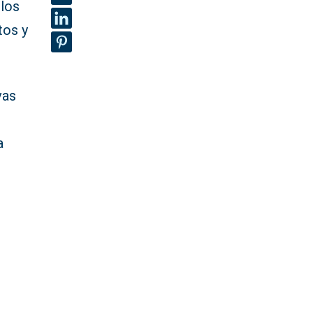
 los
tos y
vas
a