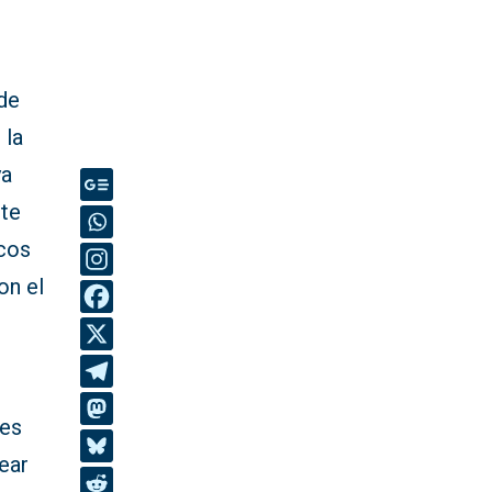
 de
 la
ya
nte
ocos
on el
tes
near