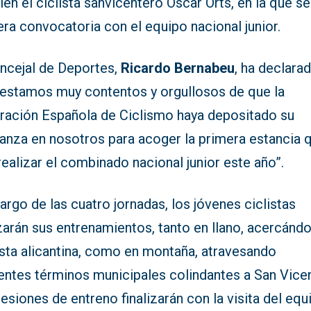
én el ciclista sanvicentero Óscar Orts, en la que se
ra convocatoria con el equipo nacional junior.
oncejal de Deportes,
Ricardo Bernabeu
, ha declara
“estamos muy contentos y orgullosos de que la
ración Española de Ciclismo haya depositado su
ianza en nosotros para acoger la primera estancia 
realizar el combinado nacional junior este año”.
largo de las cuatro jornadas, los jóvenes ciclistas
zarán sus entrenamientos, tanto en llano, acercánd
osta alicantina, como en montaña, atravesando
rentes términos municipales colindantes a San Vice
esiones de entreno finalizarán con la visita del equ