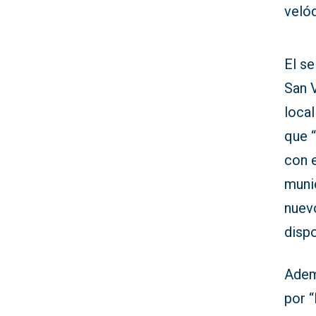
velód
El se
San 
loca
que 
con 
munic
nuev
disp
Ade
por “