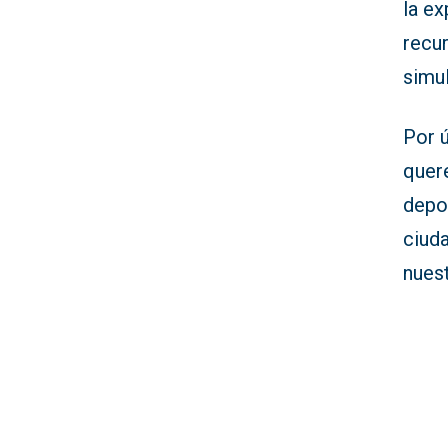
la e
recu
simu
Por 
quere
depo
ciud
nuest