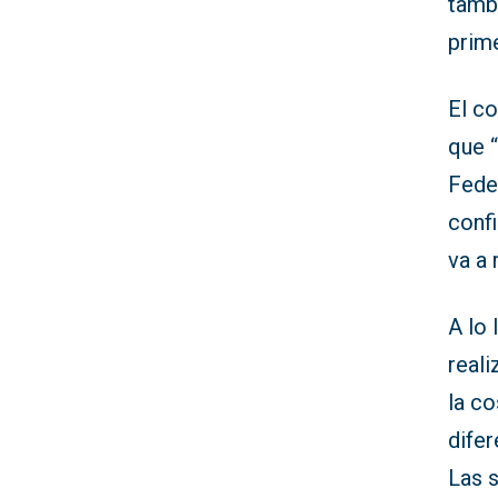
tambi
prime
El c
que 
Fede
conf
va a 
A lo 
reali
la c
dife
Las s