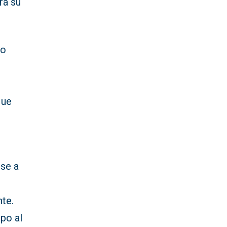
rá su
do
que
ose a
nte.
ipo al