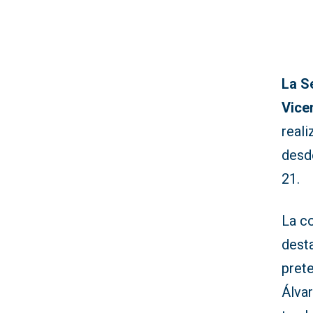
La S
Vice
reali
desd
21.
La c
dest
pret
Álva