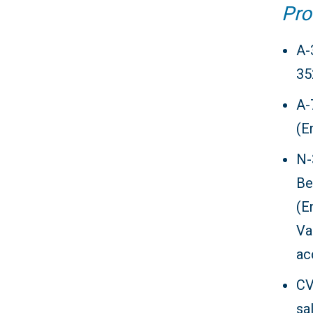
Pro
A-
35
A-
(E
N-
Be
(E
Va
ac
CV
sa