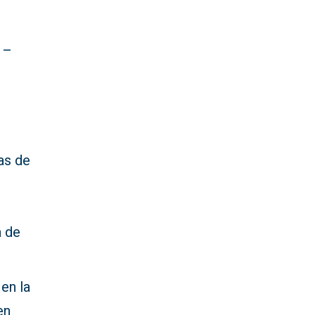
 –
as de
a de
 en la
en