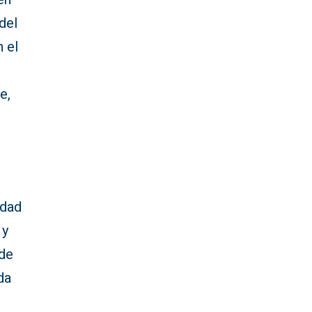
del
 el
e,
idad
 y
 de
da