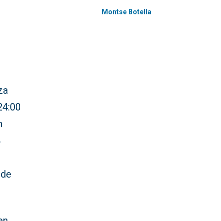
Montse Botella
za
24:00
n
4
 de
en