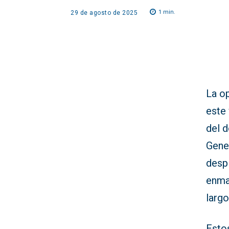
1
min.
29 de agosto de 2025
La o
este 
del d
Gener
desp
enma
largo
Esto