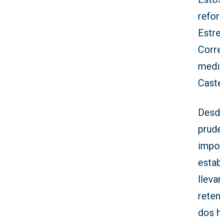
refor
Estre
Corr
medid
Caste
Desd
prud
impo
estab
lleva
reten
dos h