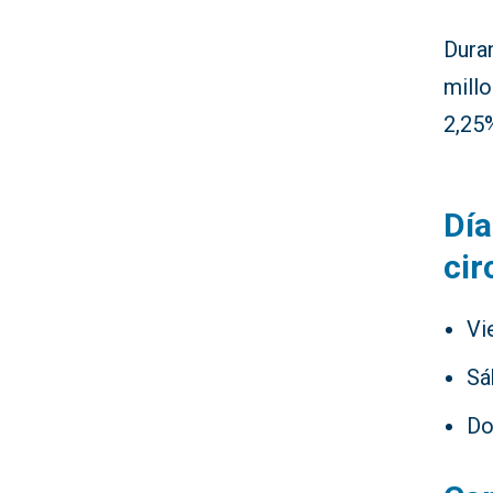
Dura
mill
2,25
Día
cir
Vi
Sá
Do