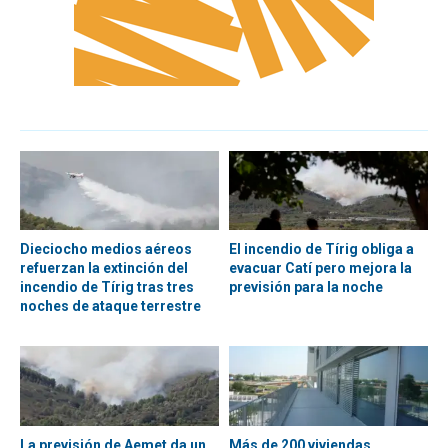
Dieciocho medios aéreos
El incendio de Tírig obliga a
refuerzan la extinción del
evacuar Catí pero mejora la
incendio de Tírig tras tres
previsión para la noche
noches de ataque terrestre
La previsión de Aemet da un
Más de 200 viviendas