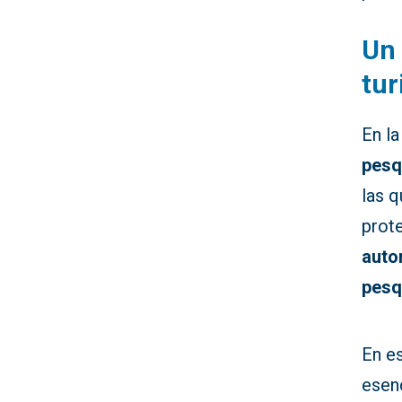
Un 
tur
En la
pesq
las 
prot
auto
pesq
En e
esen