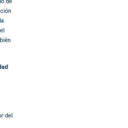
lo de
ación
la
el
bién
dad
or del