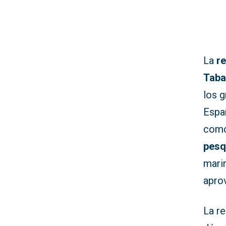
La
re
Taba
los g
Españ
como
pesq
marin
apro
La re