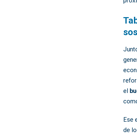
próx
Tab
sos
Junt
gene
econó
refor
el
bu
como
Ese e
de lo