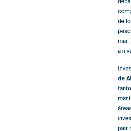
déca
compa
de l
pesca
mar.
a niv
Inves
de A
tant
mant
áreas
inves
patr