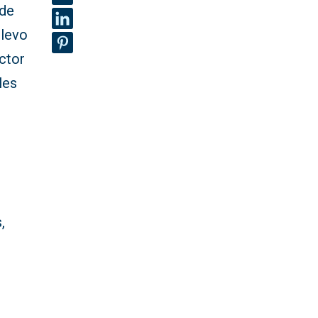
 de
elevo
ector
les
,
s