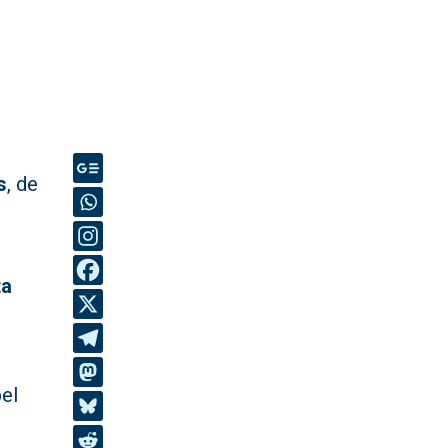
s
, de
ta
el