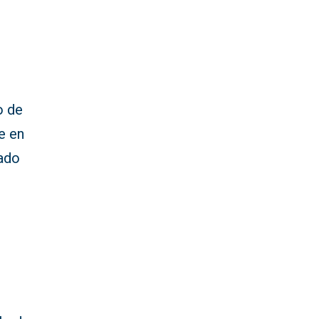
o de
e en
dado