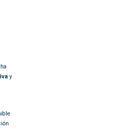
 ha
iva
y
nible
ción