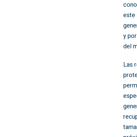
cono
este
gener
y por
del 
Las r
prote
perm
espe
gene
recu
tama