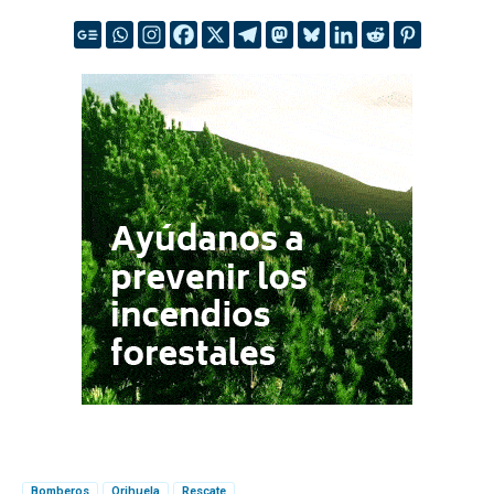
Bomberos
Orihuela
Rescate