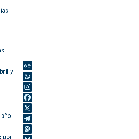
ías
os
bril
y
 año
e por