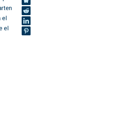
arten
 el
e el