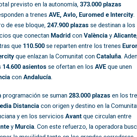
otal previsto en la autonomía,
373.000 plazas
esponden a trenes
AVE, Avlo, Euromed e Intercity
.
ro de ese bloque,
247.900 plazas
se destinan a los
icios que conectan
Madrid
con
València
y
Alicante
tras que
110.500
se reparten entre los trenes
Euro
ercity
que enlazan la Comunitat con
Cataluña
. Ade
s
14.600 asientos
se ofertan en los
AVE
que unen
ncia
con
Andalucía
.
a programación se suman
283.000 plazas
en los tr
edia Distancia
con origen y destino en la Comunita
ciana y en los servicios
Avant
que circulan entre
ante
y
Murcia
. Con este refuerzo, la operadora bus