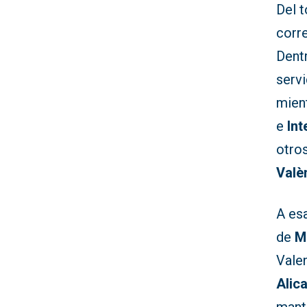
Del t
corr
Dent
serv
mien
e
Int
otro
Valè
A es
de
M
Valen
Alic