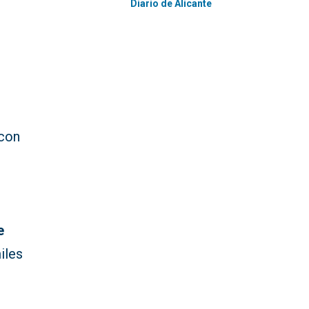
Diario de Alicante
con
e
iles