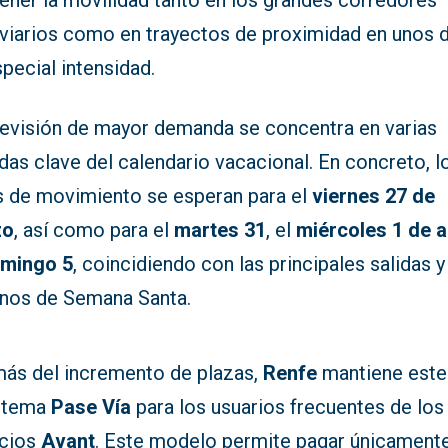
ener la movilidad tanto en los grandes corredores
oviarios como en trayectos de proximidad en unos d
pecial intensidad.
revisión de mayor demanda se concentra en varias
das clave del calendario vacacional. En concreto, l
s de movimiento se esperan para el
viernes 27 de
zo
, así como para el
martes 31
, el
miércoles 1 de a
mingo 5
, coincidiendo con las principales salidas y
rnos de Semana Santa.
ás del incremento de plazas,
Renfe
mantiene este
istema
Pase Vía
para los usuarios frecuentes de los
icios
Avant
. Este modelo permite pagar únicament