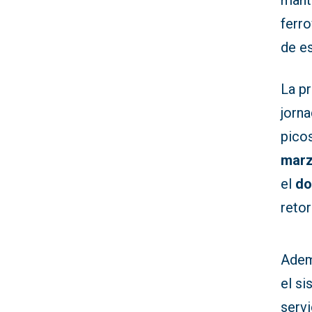
mant
ferr
de es
La p
jorna
pico
mar
el
do
reto
Adem
el s
serv