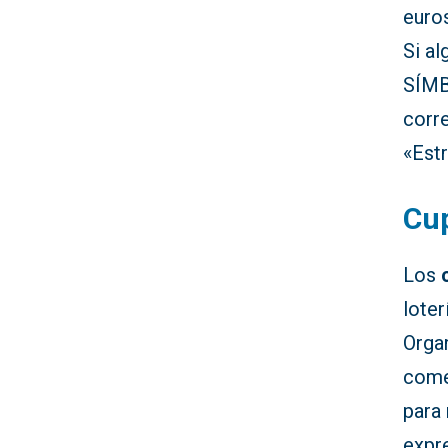
euro
Si a
SÍMB
corr
«Estr
Cu
Los
loter
Orga
come
para
expr