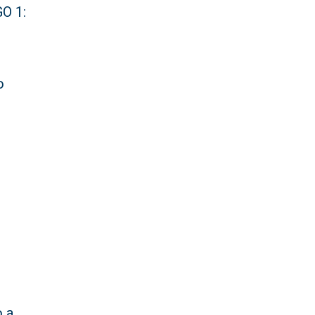
GO 1:
o
e
o a