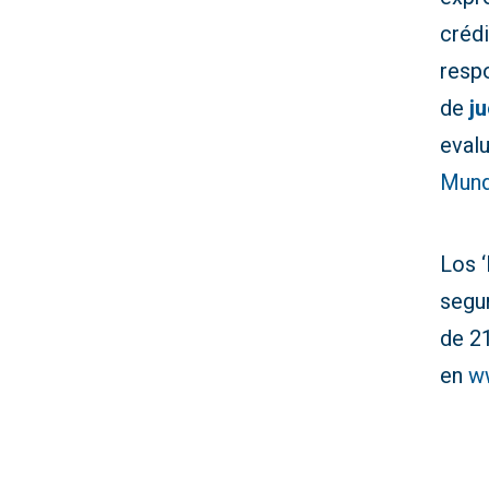
créd
resp
de
j
eval
Mund
Los 
segur
de 2
en
w