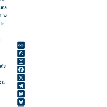
 una
tica
de
s
.
más
os.