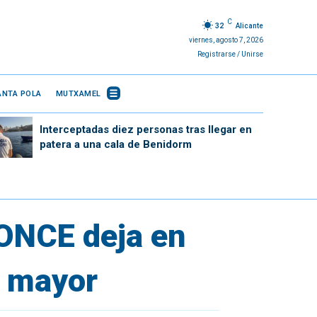
C
32
Alicante
viernes, agosto 7, 2026
Registrarse / Unirse
ANTA POLA
MUTXAMEL
Interceptadas diez personas tras llegar en
patera a una cala de Benidorm
 ONCE deja en
o mayor