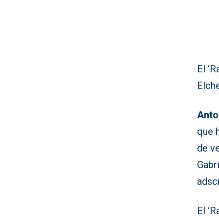
El ‘
Elch
Anto
que 
de ve
Gabr
adscr
El ‘R