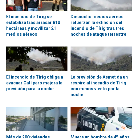
El incendio de Tírig se
Dieciocho medios aéreos
estabiliza tras arrasar 810
refuerzan la extinción del
hectáreas y movilizar 21
incendio de Tírig tras tres
medios aéreos
noches de ataque terrestre
El incendio de Tírig obliga a
La previsión de Aemet da un
evacuar Catí pero mejora la
respiro al incendio de Tírig
previsión para la noche
con menos viento por la
noche
Más de 200 viviendas
Muere un hombre de 45 años