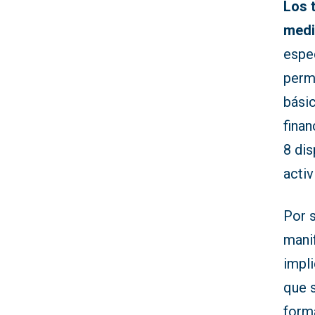
Los 
medi
espe
perm
básic
finan
8 dis
activ
Por s
manif
impli
que s
form