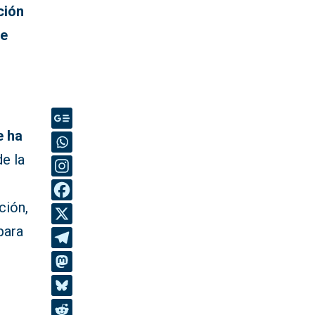
ción
de
e ha
e la
ción,
para