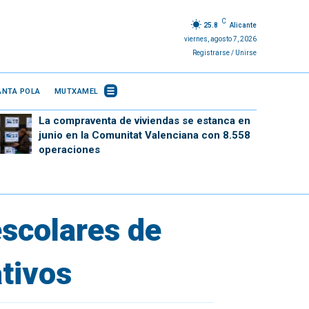
C
25.8
Alicante
viernes, agosto 7, 2026
Registrarse / Unirse
ANTA POLA
MUTXAMEL
La compraventa de viviendas se estanca en
junio en la Comunitat Valenciana con 8.558
operaciones
escolares de
ativos