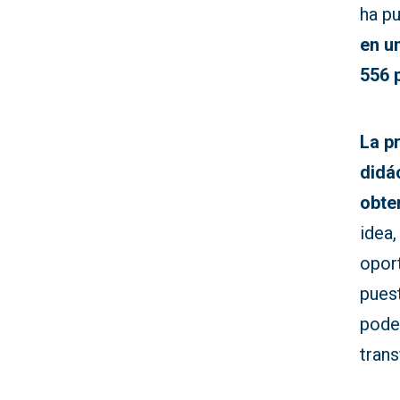
ha p
en u
556 
La p
didá
obte
idea,
opor
puest
poder
trans