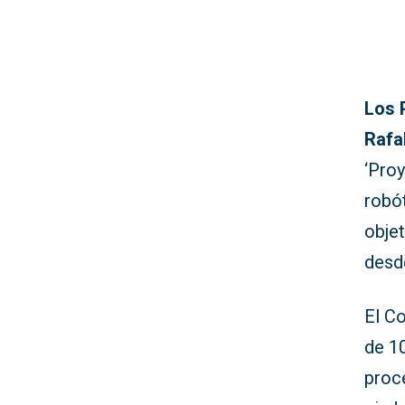
Los 
Rafa
‘Proy
robó
objet
desd
El Co
de 1
proce