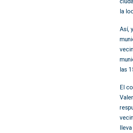
ciud
la lo
Así, 
munic
vecin
munic
las 1
El co
Vale
resp
veci
lleva