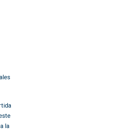
e
ales
rtida
este
a la