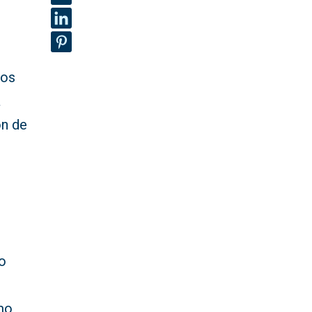
dos
a
ón de
a
to
mo