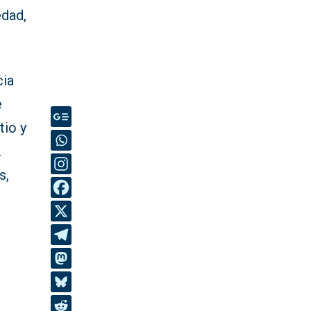
edad,
cia
e
tio y
.
s,