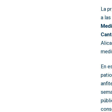
La p
a las
Medi
Cant
Alic
medi
En es
patio
anfit
sema
públi
cons