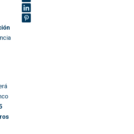
ción
encia
erá
nco
5
uros