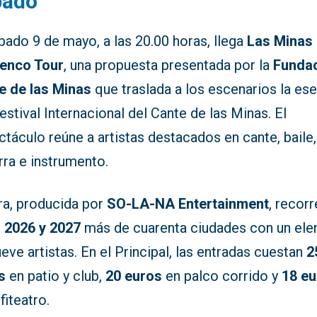
bado
bado 9 de mayo, a las 20.00 horas, llega
Las Minas
enco Tour
, una propuesta presentada por la
Funda
e de las Minas
que traslada a los escenarios la es
estival Internacional del Cante de las Minas. El
táculo reúne a artistas destacados en cante, baile,
rra e instrumento.
ra, producida por
SO-LA-NA Entertainment
, recorr
e
2026 y 2027
más de cuarenta ciudades con un ele
eve artistas. En el Principal, las entradas cuestan
2
s
en patio y club,
20 euros
en palco corrido y
18 e
fiteatro.