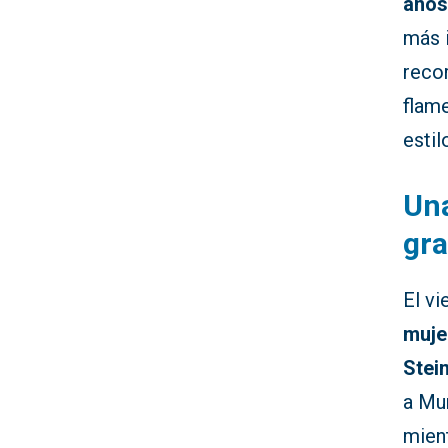
años
más i
recor
flame
estil
Una
gr
El vi
muje
Stei
a Mur
mient