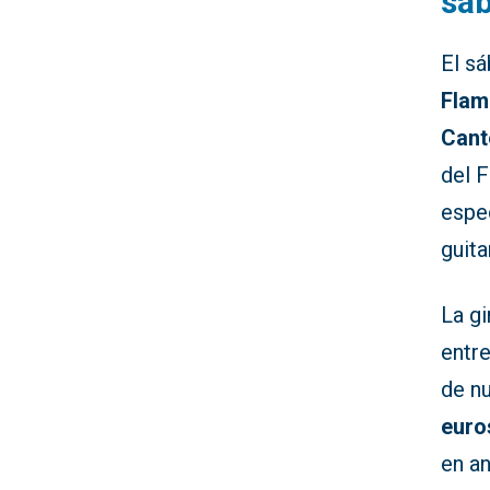
sá
El sá
Flam
Cant
del F
espec
guita
La gi
entr
de nu
euro
en an