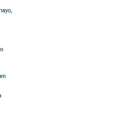
mayo,
io
en
a
s