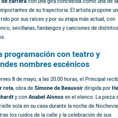
 de carrera
con una gira concebida como una de l
mportantes de su trayectoria. El artista propone u
rido por sus raíces y por su etapa más actual, con
nco, sevillanas, fandangos y canciones de distinto
os.
 programación con teatro y
andes nombres escénicos
ernes 8 de mayo, a las 20.00 horas, el Principal rec
r rota
, obra de
Simone de Beauvoir
dirigida por
He
nhardt
y con
Anabel Alonso
en el elenco. La pieza 
ielle sola en su casa durante la noche de Nochevie
ras los ruidos de la calle y la celebración de sus