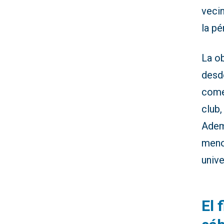
veci
la pé
La ob
desd
come
club
Adem
meno
unive
El 