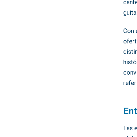
cant
guita
Con 
ofert
disti
hist
conv
refer
En
Las 