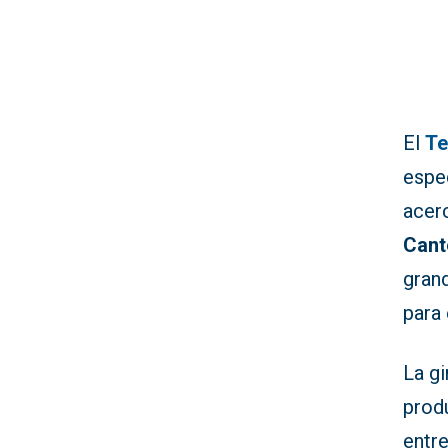
El
Te
espe
acerc
Cant
grand
para
La gi
prod
entr