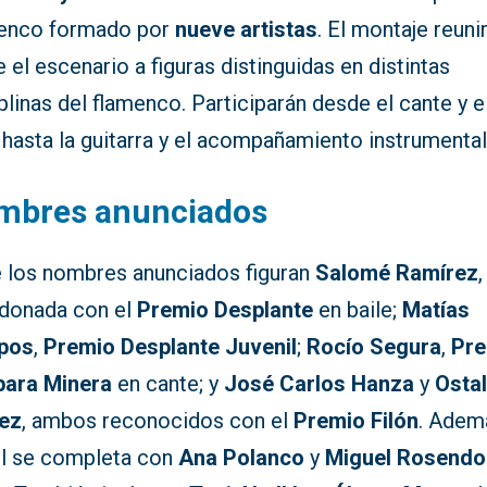
lenco formado por
nueve artistas
. El montaje reuni
 el escenario a figuras distinguidas en distintas
plinas del flamenco. Participarán desde el cante y e
 hasta la guitarra y el acompañamiento instrumental
mbres anunciados
e los nombres anunciados figuran
Salomé Ramírez
,
rdonada con el
Premio Desplante
en baile;
Matías
pos
,
Premio Desplante Juvenil
;
Rocío Segura
,
Pr
ara Minera
en cante; y
José Carlos Hanza
y
Osta
ez
, ambos reconocidos con el
Premio Filón
. Ademá
el se completa con
Ana Polanco
y
Miguel Rosendo