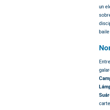
un e
sobre
disci
baile
No
Entr
gala
Cam
Lámp
Suár
cart