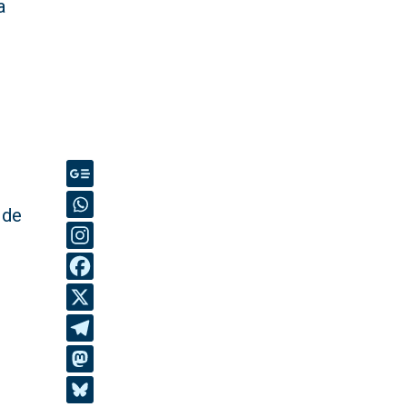
a
l
 de