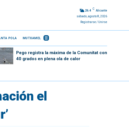
C
26.4
Alicante
sábado, agosto 8, 2026
Registrarse / Unirse
ANTA POLA
MUTXAMEL
Pego registra la máxima de la Comunitat con
40 grados en plena ola de calor
mación el
r’