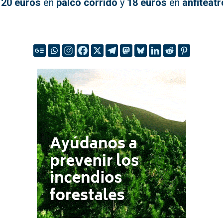
,
20 euros
en
palco corrido
y
18 euros
en
anfiteatr