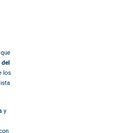
 que
 del
e los
ista
s
y
con