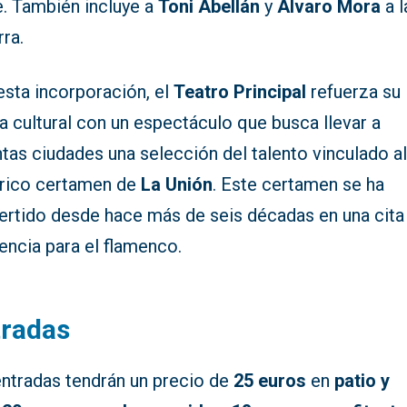
e. También incluye a
Toni Abellán
y
Álvaro Mora
a l
rra.
esta incorporación, el
Teatro Principal
refuerza su
a cultural con un espectáculo que busca llevar a
ntas ciudades una selección del talento vinculado a
órico certamen de
La Unión
. Este certamen se ha
ertido desde hace más de seis décadas en una cita
encia para el flamenco.
tradas
entradas tendrán un precio de
25 euros
en
patio y