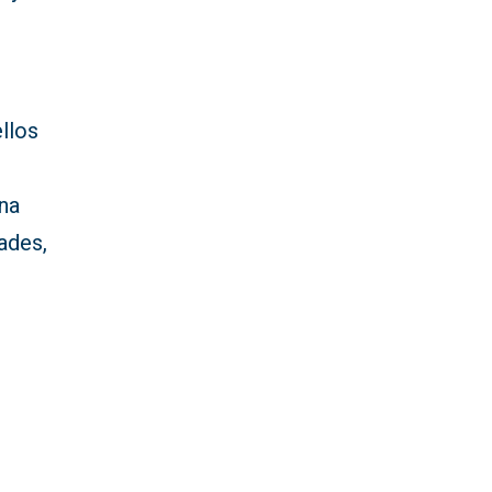
llos
ena
ades,