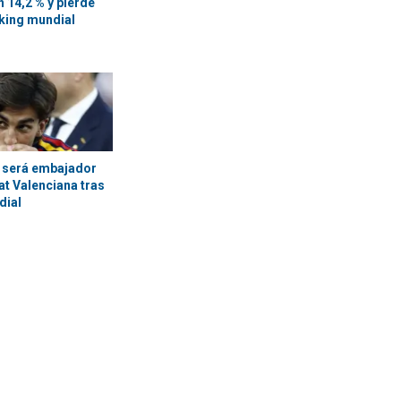
 14,2 % y pierde
nking mundial
 será embajador
at Valenciana tras
dial