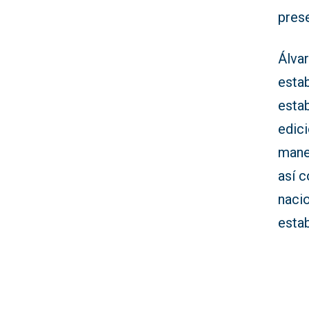
pres
Álva
esta
esta
edici
maner
así 
nacio
esta