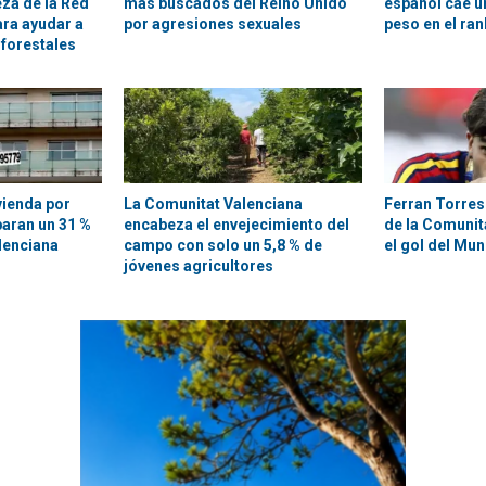
ieza de la Red
más buscados del Reino Unido
español cae un
ara ayudar a
por agresiones sexuales
peso en el ra
 forestales
vienda por
La Comunitat Valenciana
Ferran Torres
paran un 31 %
encabeza el envejecimiento del
de la Comunit
lenciana
campo con solo un 5,8 % de
el gol del Mun
jóvenes agricultores