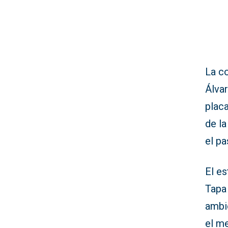
La co
Álva
plac
de la
el pa
El e
Tapa 
ambie
el m