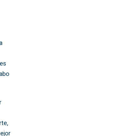
a
res
cabo
r
rte,
ejor