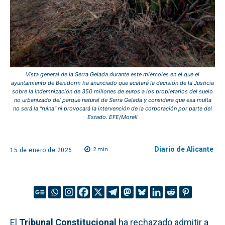
Vista general de la Serra Gelada durante este miércoles en el que el
ayuntamiento de Benidorm ha anunciado que acatará la decisión de la Justicia
sobre la indemnización de 350 millones de euros a los propietarios del suelo
no urbanizado del parque natural de Serra Gelada y considera que esa multa
no será la "ruina" ni provocará la intervención de la corporación por parte del
Estado. EFE/Morell
Diario de Alicante
2
min.
15 de enero de 2026
El
Tribunal Constitucional
ha rechazado admitir a