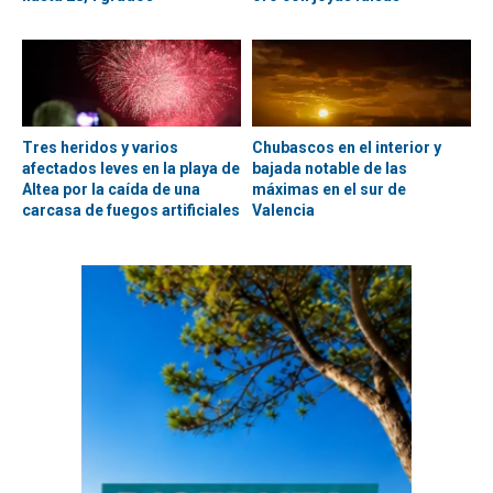
Tres heridos y varios
Chubascos en el interior y
afectados leves en la playa de
bajada notable de las
Altea por la caída de una
máximas en el sur de
carcasa de fuegos artificiales
Valencia