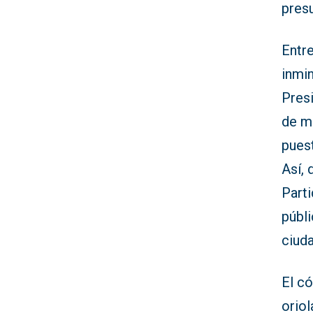
pres
Entr
inmin
Pres
de me
pues
Así, 
Parti
públ
ciud
El có
oriol