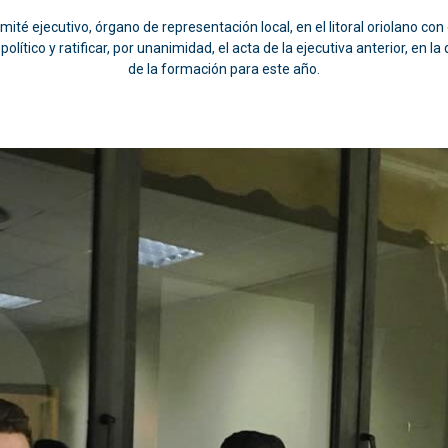
mité ejecutivo, órgano de representación local, en el litoral oriolano co
político y ratificar, por unanimidad, el acta de la ejecutiva anterior, en
de la formación para este año.