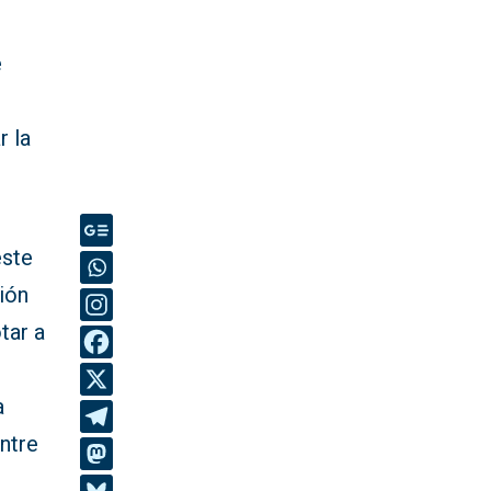
e
 la
este
ión
tar a
a
ntre