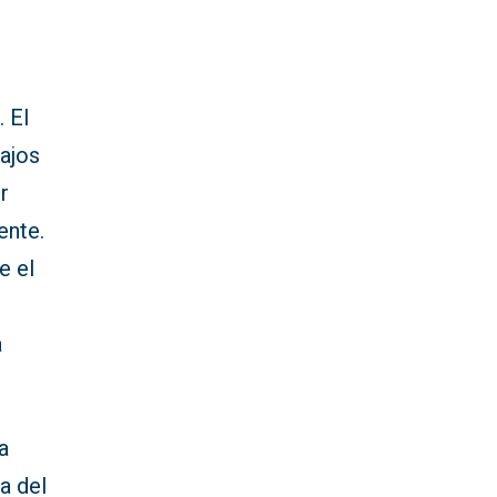
 El
ajos
r
ente.
e el
a
a
a del