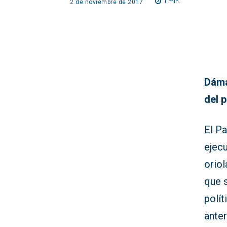
1
min.
2 de noviembre de 2017
Dáma
del 
El Pa
ejecu
oriol
que s
polít
anter