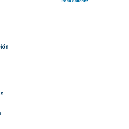
Rosa Sánchez
ción
as
a