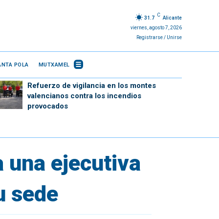
C
31.7
Alicante
viernes, agosto 7, 2026
Registrarse / Unirse
ANTA POLA
MUTXAMEL
Refuerzo de vigilancia en los montes
valencianos contra los incendios
provocados
a una ejecutiva
u sede