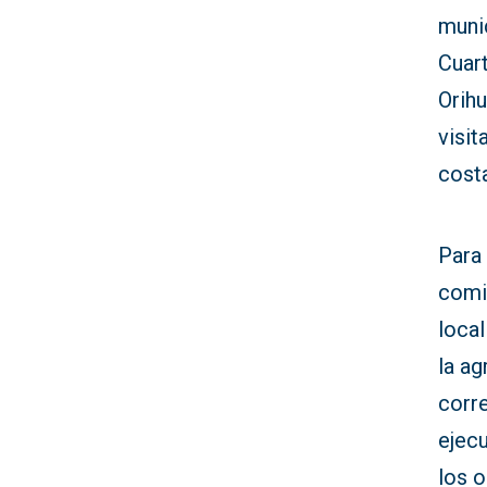
munic
Cuar
Orih
visi
costa
Para 
comi
local
la ag
corr
ejecu
los o