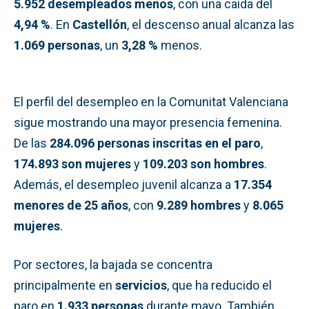
5.952 desempleados menos
, con una caída del
4,94 %
. En
Castellón
, el descenso anual alcanza las
1.069 personas
, un
3,28 %
menos.
El perfil del desempleo en la Comunitat Valenciana
sigue mostrando una mayor presencia femenina.
De las
284.096 personas inscritas en el paro
,
174.893 son mujeres
y
109.203 son hombres
.
Además, el desempleo juvenil alcanza a
17.354
menores de 25 años
, con
9.289 hombres
y
8.065
mujeres
.
Por sectores, la bajada se concentra
principalmente en
servicios
, que ha reducido el
paro en
1.933 personas
durante mayo. También