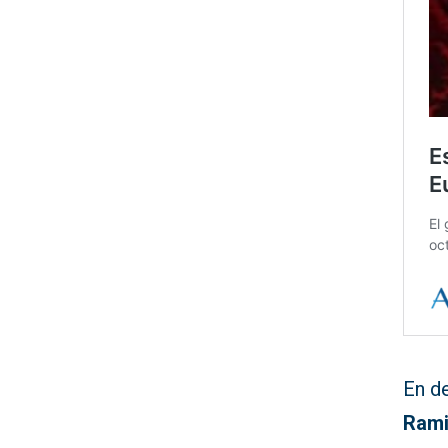
En d
Rami