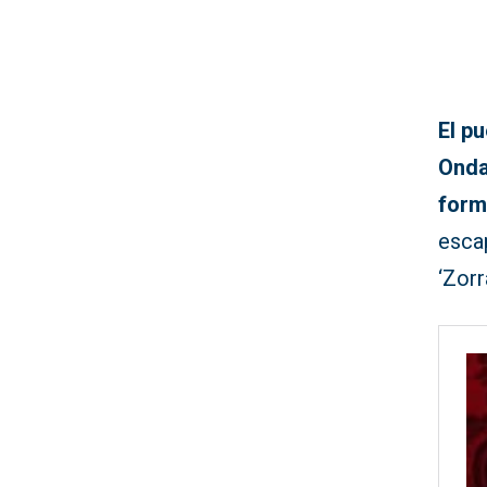
El p
Onda
form
escap
‘Zor