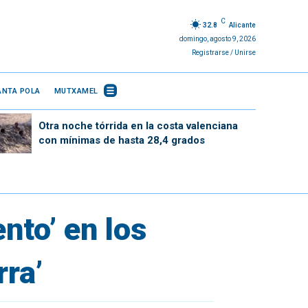
C
32.8
Alicante
domingo, agosto 9, 2026
Registrarse / Unirse
ANTA POLA
MUTXAMEL
Otra noche tórrida en la costa valenciana
con mínimas de hasta 28,4 grados
nto’ en los
rra’