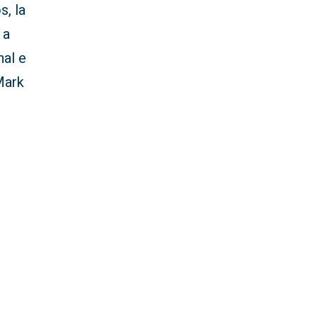
, la
 a
nal e
Mark