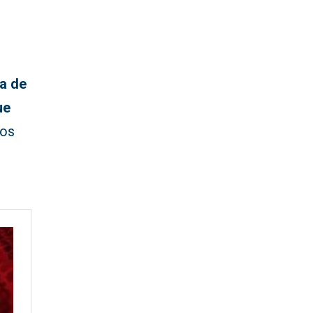
na de
ue
los