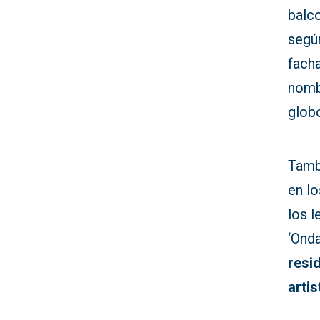
balc
según
facha
nomb
globo
Tambi
en l
los 
‘Ond
resi
arti