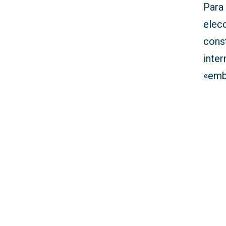
Para
elec
const
inte
«emb