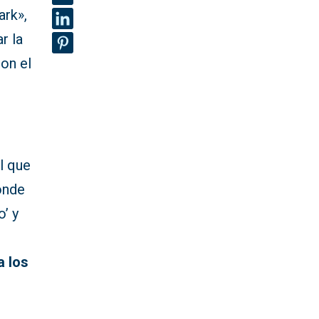
ark»,
r la
con el
al que
onde
’ y
a los