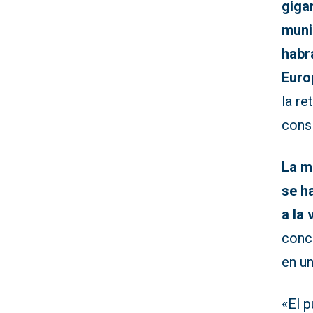
giga
muni
habr
Euro
la r
cons
La m
se h
a la
conci
en un
«El 