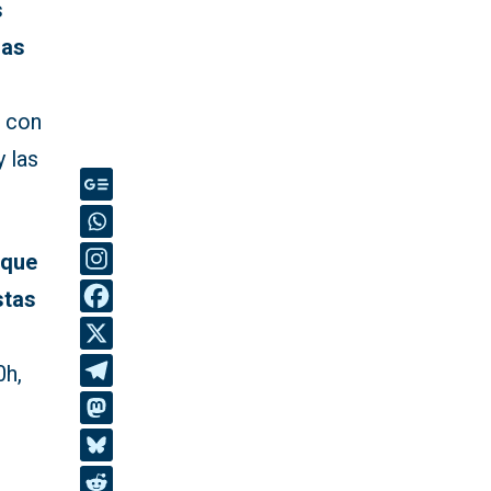
s
ras
o con
 las
 que
stas
0h,
o