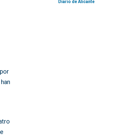
Diario de Alicante
 por
 han
atro
de