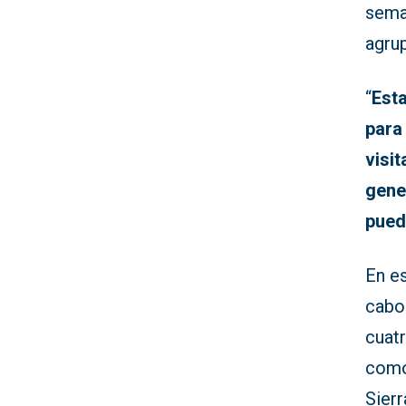
sema
agrup
“
Est
para
visi
gene
pued
En es
cabo 
cuat
como 
Sier