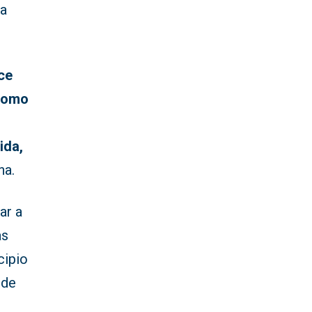
la
ce
 como
ida,
na.
ar a
as
cipio
 de