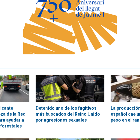
licante
Detenido uno de los fugitivos
La producción
ieza de la Red
más buscados del Reino Unido
español cae un
ara ayudar a
por agresiones sexuales
peso en el ra
 forestales