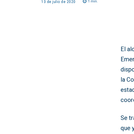
1
min.
13 de julio de 2020
El al
Emer
disp
la C
esta
coor
Se tr
que y