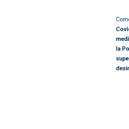
Como
Covi
medi
la Po
supe
desi