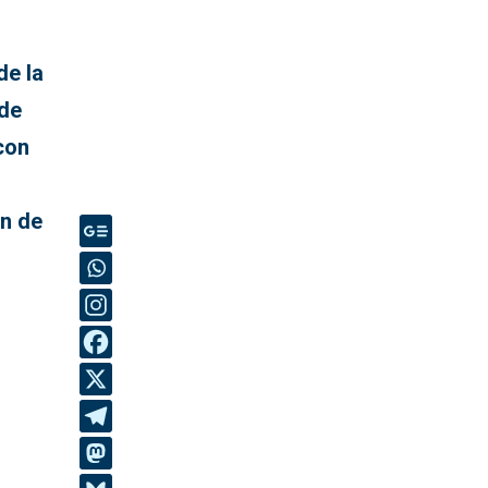
de la
 de
con
an de